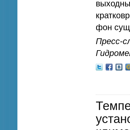
выходны
кратков
фон сущ
Пресс-с
Гидроме
Темпе
устан