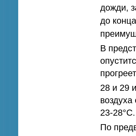
дожди, з
до конц
преимущ
В предс
опуститс
прогреет
28 и 29 
воздуха 
23-28°С.
По предв