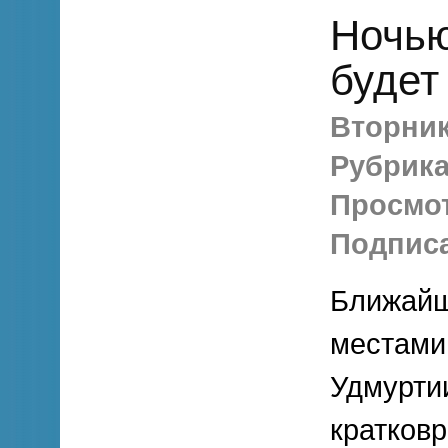
Ночью
будет
Вторник,
Рубрика
Просмо
Подписа
Ближайш
местами
Удмурти
кратков