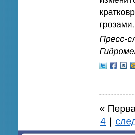
кратков
грозами.
Пресс-с
Гидроме
« Перв
4
|
сле