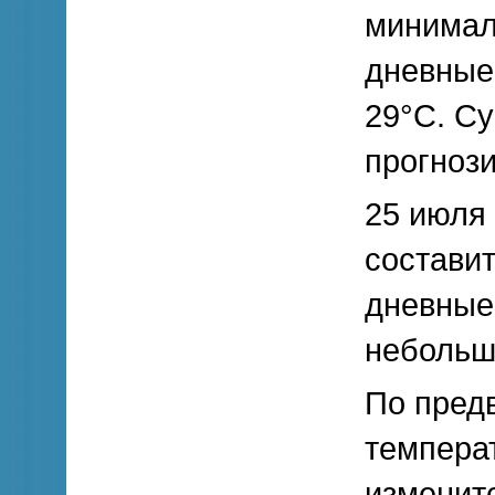
минималь
дневные 
29°С. С
прогнози
25 июля
составит
дневные
небольш
По пред
темпера
изменитс