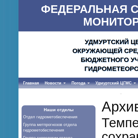
ФЕДЕРАЛЬНАЯ С
МОНИТОР
УДМУРТСКИЙ Ц
ОКРУЖАЮЩЕЙ СРЕД
БЮДЖЕТНОГО УЧ
ГИДРОМЕТЕОРО
Главная
Новости
Погода
Удмуртский ЦГМС
Весеннее половодье и дождевые паводки-2026
Архи
Наши отделы
Отдел гидрометобеспечения
Темпе
Группа метпрогнозов отдела
гидрометобеспечения
сохра
Группа гидрологии отдела