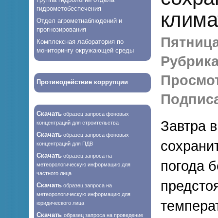
гидрометобеспечения
клима
Отдел агрометнаблюдений и
прогнозирования
Пятница,
Комплексная лаборатория по
мониторингу окружающей среды
Рубрика
Просмо
Противодействие коррупции
Подписа
Скачать
образец запроса фоновых
Завтра 
концентраций для строительства
Скачать
образец запроса фоновых
сохрани
концентраций для ПДВ
Скачать
образец запроса на
погода б
метеорологическую информацию для
частного лица
предсто
Скачать
образец запроса на
метеорологическую информацию для
темпера
юридического лица
Скачать
образец запроса на проведение