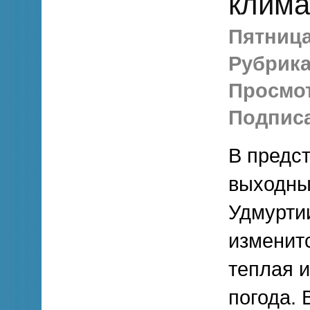
клима
Пятница,
Рубрика
Просмо
Подписа
В предс
выходны
Удмуртии
изменит
теплая 
погода. 