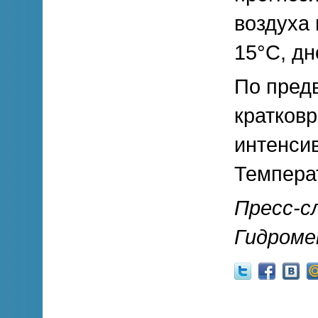
воздуха 
15°С, дн
По предв
кратков
интенсив
Темпера
Пресс-с
Гидроме