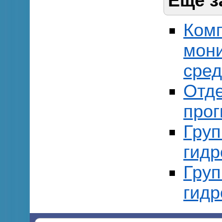
Еще з
Комп
мон
сре
Отде
прог
Груп
гид
Груп
гид