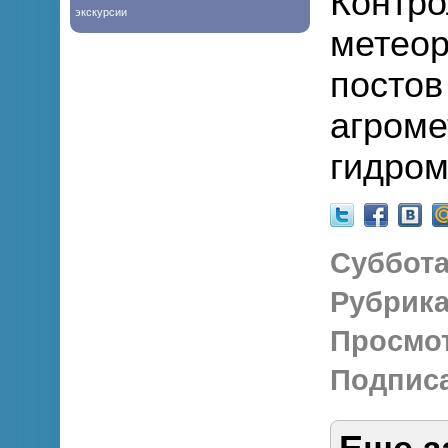
Контро
экскурсии
метеор
постов
агроме
гидром
Суббота
Рубрика
Просмо
Подписа