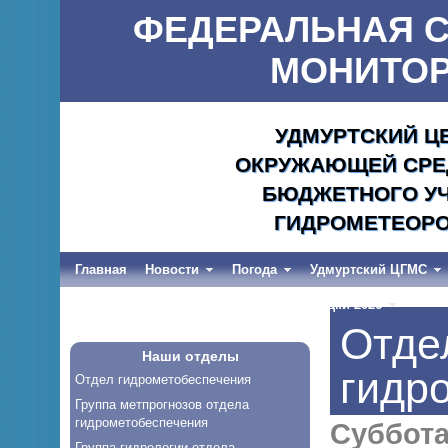
ФЕДЕРАЛЬНАЯ С
МОНИТОР
УДМУРТСКИЙ Ц
ОКРУЖАЮЩЕЙ СРЕД
БЮДЖЕТНОГО УЧ
ГИДРОМЕТЕОРО
Главная
Новости
Погода
Удмуртский ЦГМС
Весеннее половодье и дождевые паводки-2026
Отде
Наши отделы
гидр
Отдел гидрометобеспечения
Группа метпрогнозов отдела
гидрометобеспечения
Суббота
Группа гидрологии отдела