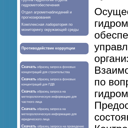
гидрометобеспечения
Осуще
Отдел агрометнаблюдений и
прогнозирования
гидром
Комплексная лаборатория по
мониторингу окружающей среды
обеспе
управл
Противодействие коррупции
органи
Скачать
Взаимо
образец запроса фоновых
концентраций для строительства
по воп
Скачать
образец запроса фоновых
концентраций для ПДВ
гидром
Скачать
образец запроса на
метеорологическую информацию для
Предо
частного лица
Скачать
образец запроса на
состоя
метеорологическую информацию для
юридического лица
Скачать
образец запроса на проведение