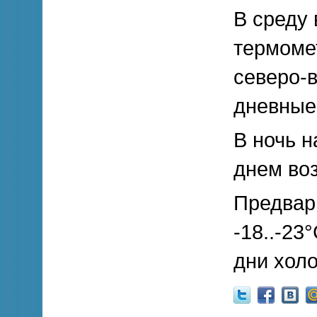
В среду 
термомет
северо-в
дневные 
В ночь н
днем воз
Предвар
-18..-23
дни холо