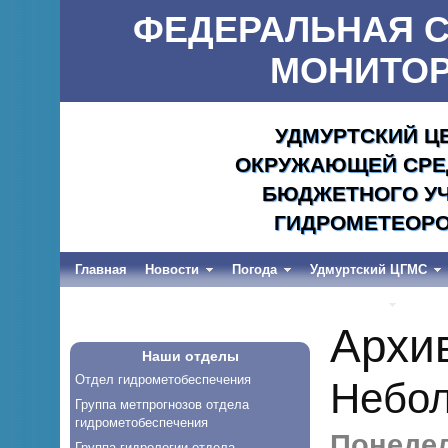
ФЕДЕРАЛЬНАЯ С
МОНИТОР
УДМУРТСКИЙ Ц
ОКРУЖАЮЩЕЙ СРЕД
БЮДЖЕТНОГО УЧ
ГИДРОМЕТЕОРО
Главная
Новости
Погода
Удмуртский ЦГМС
Весеннее половодье и дождевые паводки-2026
Архи
Наши отделы
Отдел гидрометобеспечения
Небол
Группа метпрогнозов отдела
гидрометобеспечения
Понедел
Группа гидрологии отдела