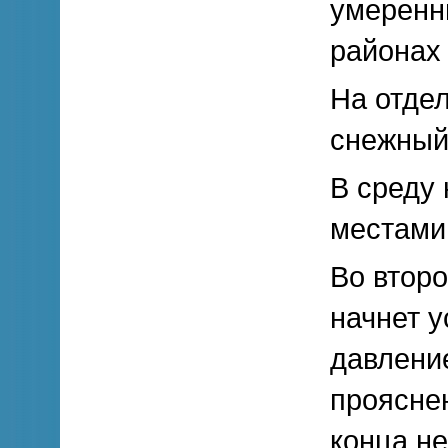
умеренны
районах
На отде
снежный 
В среду
местами 
Во втор
начнет у
давлени
проясне
конца не