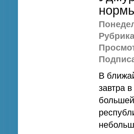
норм
Понедел
Рубрика
Просмо
Подписа
В ближа
завтра в
большей
республ
небольш