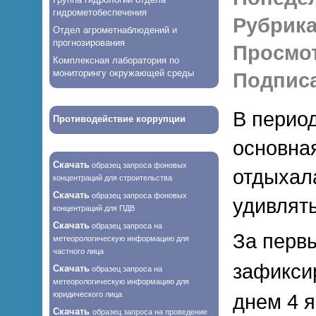
гидрометобеспечения
Рубрика
Отдел агрометнаблюдений и
прогнозирования
Просмо
Комплексная лаборатория по
мониторингу окружающей среды
Подписа
В период
Противодействие коррупции
основна
Скачать
образец запроса фоновых
отдыхала
концентраций для строительства
Скачать
образец запроса фоновых
удивлять
концентраций для ПДВ
Скачать
образец запроса на
За первы
метеорологическую информацию для
частного лица
зафикси
Скачать
образец запроса на
метеорологическую информацию для
юридического лица
днем 4 я
Скачать
образец запроса на проведение