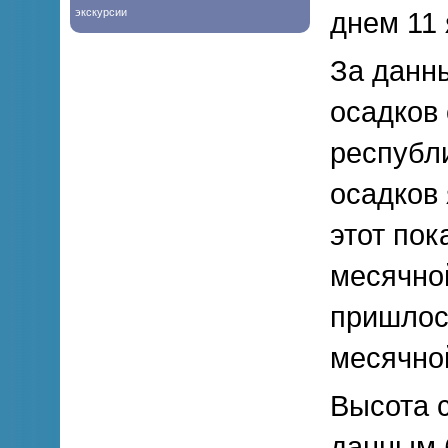
экскурсии
днем 11 
За данн
осадков
республ
осадков
этот пок
месячно
пришлос
месячно
Высота с
данным 