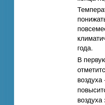
Темпера
понижат
повсеме
климати
года.
В перву
отметит
воздуха 
повысит
воздуха 