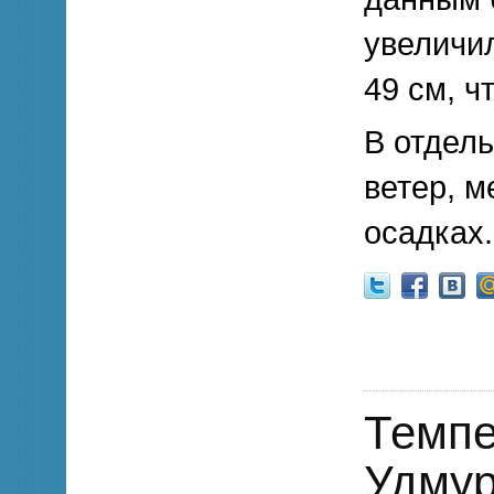
увеличил
49 см, ч
В отдел
ветер, м
осадках.
Темпе
Удмур