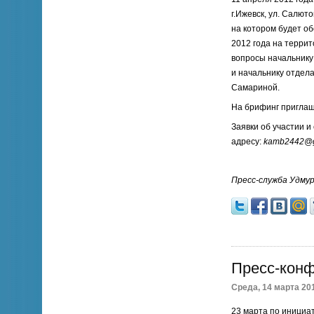
г.Ижевск, ул. Салюто
на котором будет о
2012 года на терри
вопросы начальнику
и начальнику отдел
Самариной.
На брифинг приглаш
Заявки об участии и
адресу:
kamb2442@g
Пресс-служба Удму
Пресс-конф
Среда, 14 марта 201
23 марта по инициа