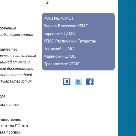
31
РОСГИДРОМЕТ
Верхне-Волжское УГМС
спечению
Кировский ЦГМС
особствуют знания
УГМС Республики Татарстан
Пермский ЦГМС
овечество
ически возникающим
Марийский ЦГМС
ненной стихии, и
Приволжское УГМС
ьшой дискретности
ешения последней
ия характеристик
оде.
озы классов
имущественно
азателя ПО, что
ывая прогноз