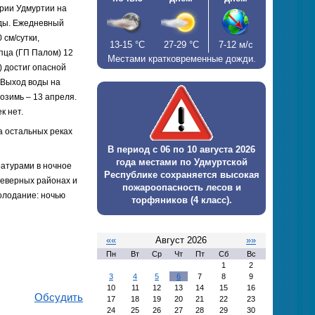
рии Удмуртии на
оды. Ежедневный
 см/сутки,
13-15
°С
27-29
°С
7-12 м/с
пца (ГП Палом) 12
Местами кратковременные дожди.
) достиг опасной
. Выход воды на
озимь – 13 апреля.
к нет.
а остальных реках
В период с 06 по 10 августа 2026
года местами по Удмуртской
ратурами в ночное
Республике сохраняется высокая
 северных районах и
пожароопасность лесов и
холодание: ночью
торфяников (4 класс).
««
Август 2026
»»
Пн
Вт
Ср
Чт
Пт
Сб
Вс
1
2
3
4
5
6
7
8
9
10
11
12
13
14
15
16
Обсудить
17
18
19
20
21
22
23
24
25
26
27
28
29
30