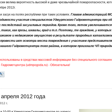
сии велика вероятность высокой и даже чрезвычайной пожароопасности, ко
ябре 2012г.
и засух на полях республики при таких условиях.
Главам администраций М
ходимости участия специалистов Удмуртского Гидрометцентра при обс
 последствий засушливых периодов. Кроме того, летом увеличивается
 таких, как грозы, шквалы, град и т.п. Поэтому, те граждане, у которы
вижимое и недвижимое имущество в результате природных катаклизмо
 провести акт осмотра места повреждения с участием представителя
нашего Гидрометцентра того района, в котором произошло ЧП природн
 использованы в средствах массовой информации без специального соглашен
о Гидрометцентра (udmpogoda.ru) - Обязательна!
 апреля 2012 года
012 г.
 в 10-00 в Удмуртском Гидрометцентре по адресу: