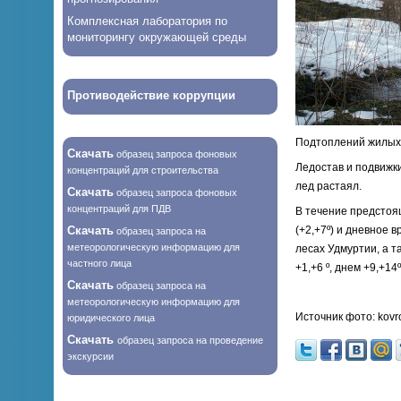
Комплексная лаборатория по
мониторингу окружающей среды
Противодействие коррупции
Подтоплений жилых 
Скачать
образец запроса фоновых
Ледостав и подвижки
концентраций для строительства
лед растаял.
Скачать
образец запроса фоновых
концентраций для ПДВ
В течение предстоя
Скачать
(+2,+7º) и дневное 
образец запроса на
метеорологическую информацию для
лесах Удмуртии, а т
частного лица
+1,+6 º, днем +9,+14
Скачать
образец запроса на
метеорологическую информацию для
Источник фото: kovro
юридического лица
Скачать
образец запроса на проведение
экскурсии