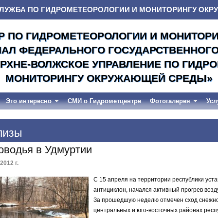
ЛУЖБА ПО ГИДРОМЕТЕОРОЛОГИИ И МОНИТОРИНГУ ОК
Р ПО ГИДРОМЕТЕОРОЛОГИИ И МОНИТОР
ИАЛ ФЕДЕРАЛЬНОГО ГОСУДАРСТВЕННОГ
РХНЕ-ВОЛЖСКОЕ УПРАВЛЕНИЕ ПО ГИДР
МОНИТОРИНГУ ОКРУЖАЮЩЕЙ СРЕДЫ»
Это интересно
СМИ о Гидрометцентре
Фотогалерея
Усл
лизы
оводья в Удмуртии
2012 г.
С 15 апреля на территории республики уст
антициклон, начался активный прогрев возд
За прошедшую неделю отмечен сход снежно
центральных и юго-восточных районах респ