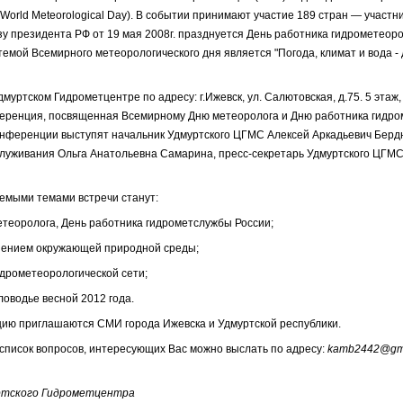
World Meteorological Day). В событии принимают участие 189 стран — участн
зу президента РФ от 19 мая 2008г. празднуется День работника гидрометеор
 темой Всемирного метеорологического дня является "Погода, климат и вода 
Удмуртском Гидрометцентре по адресу: г.Ижевск, ул. Салютовская, д.75. 5 этаж
еренция, посвященная Всемирному Дню метеоролога и Дню работника гидро
онференции выступят начальник Удмуртского ЦГМС Алексей Аркадьевич Бердн
луживания Ольга Анатольевна Самарина, пресс-секретарь Удмуртского ЦГМ
мыми темами встречи станут:
етеоролога, День работника гидрометслужбы России;
знением окружающей природной среды;
идрометеорологической сети;
оводье весной 2012 года.
ию приглашаются СМИ города Ижевска и Удмуртской республики.
 список вопросов, интересующих Вас можно выслать по адресу:
kamb2442@gma
ртского Гидрометцентра