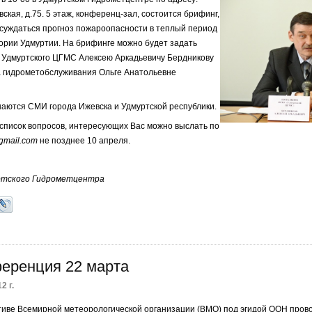
вская, д.75. 5 этаж, конференц-зал, состоится брифинг,
бсуждаться прогноз пожароопасности в теплый период
тории Удмуртии. На брифинге можно будет задать
 Удмуртского ЦГМС Алексею Аркадьевичу Бердникову
а гидрометобслуживания Ольге Анатольевне
аются СМИ города Ижевска и Удмуртской республики.
 список вопросов, интересующих Вас можно выслать по
mail.com
не позднее 10 апреля.
ртского Гидрометцентра
еренция 22 марта
2 г.
тиве Всемирной метеорологической организации (ВМО) под эгидой ООН про