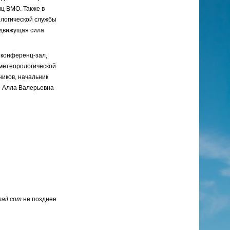
иц ВМО. Также в
ологической службы
- движущая сила
, конференц-зал,
метеорологической
иков, начальник
С Алла Валерьевна
il.com
не позднее