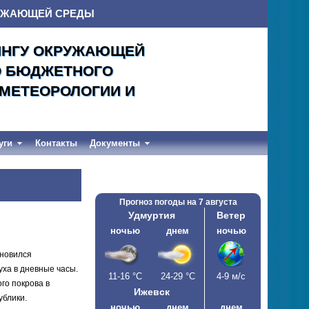
РУЖАЮЩЕЙ СРЕДЫ
ИНГУ ОКРУЖАЮЩЕЙ
О БЮДЖЕТНОГО
ОМЕТЕОРОЛОГИИ И
уги
Контакты
Документы
Прогноз погоды на
7 августа
Удмуртия
Ветер
ночью
днем
ночью
ановился
уха в дневные часы.
11-16
°С
24-29
°С
4-9 м/c
го покрова в
Ижевск
ублики.
ночью
днем
днем