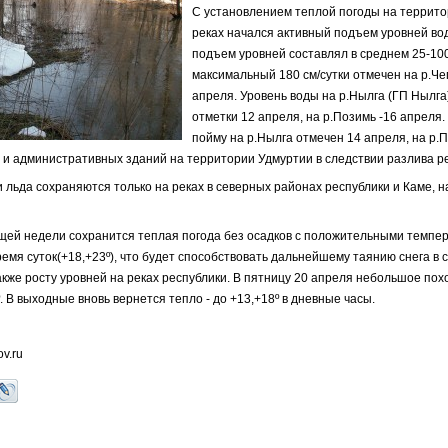
С установлением теплой погоды на террито
реках начался активный подъем уровней в
подъем уровней составлял в среднем 25-100
максимальный 180 см/сутки отмечен на р.Че
апреля. Уровень воды на р.Нылга (ГП Нылга
отметки 12 апреля, на р.Позимь -16 апреля
пойму на р.Нылга отмечен 14 апреля, на р.П
и административных зданий на территории Удмуртии в следствии разлива ре
 льда сохраняются только на реках в северных районах республики и Каме, н
щей недели сохранится теплая погода без осадков с положительными темпе
время суток(+18,+23º), что будет способствовать дальнейшему таянию снега в
акже росту уровней на реках республики. В пятницу 20 апреля небольшое по
º. В выходные вновь вернется тепло - до +13,+18º в дневные часы.
v.ru