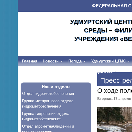
ФЕДЕРАЛЬНАЯ С
УДМУРТСКИЙ ЦЕНТ
СРЕДЫ – ФИЛ
УЧРЕЖДЕНИЯ «ВЕ
Главная
Новости
Погода
Удмуртский ЦГМС
Весеннее половодье и дождевые паводки-2026
Пресс-ре
Наши отделы
О ходе пол
Отдел гидрометобеспечения
Вторник, 17 апреля 
Группа метпрогнозов отдела
гидрометобеспечения
Группа гидрологии отдела
гидрометобеспечения
Отдел агрометнаблюдений и
прогнозирования