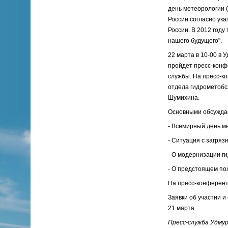
день метеорологии (
России согласно ука
России. В 2012 году
нашего будущего".
22 марта в 10-00 в 
пройдет пресс-конф
службы. На пресс-к
отдела гидрометобс
Шумихина.
Основными обсуждае
- Всемирный день м
- Ситуация с загря
- О модернизации г
- О предстоящем пол
На пресс-конференц
Заявки об участии и
21 марта.
Пресс-служба Удму