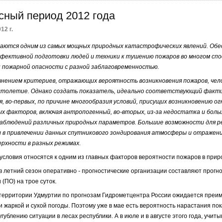
ный период 2012 года
12 г.
аются одним из самых мощных природных катастрофических явлений. Обе
ффективной подготовки людей и техники к тушению пожаров во многом сп
 пожарной опасности с разной заблаговременностью.
чнением критериев, отражающих вероятность возникновения пожаров, чел
столетие. Однако создать показатель, идеально соответствующий факт
я, во-первых, по причине многообразия условий, присущих возникновению ог
ых факторов, включая антропогенный, во-вторых, из-за недостатка и бол
наблюдений различных природных параметров. Большие возможности для р
 в привлечении данных спутникового зондирования атмосферы и отражен
рхности в разных режимах.
условия относятся к одним из главных факторов вероятности пожаров в прир
в летний сезон оперативно - прогностические организации составляют прогн
(ПО) на трое суток.
а территории Удмуртии по прогнозам Гидрометцентра России ожидается пре
 жаркой и сухой погоды. Поэтому уже в мае есть вероятность нарастания пок
угублению ситуации в лесах республики. А в июле и в августе этого года, учит