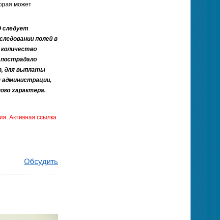
торая может
О следует
ледовании полей в
 количество
х пострадало
в, для выплаты
 администрации,
ого характера.
ия. Активная ссылка
Обсудить