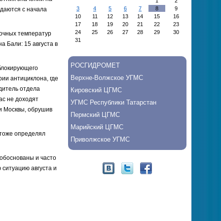
1
2
3
4
5
6
7
8
9
юдаются с начала
10
11
12
13
14
15
16
17
18
19
20
21
22
23
24
25
26
27
28
29
30
точных температур
31
а Бали: 15 августа в
РОСГИДРОМЕТ
 блокирующего
Верхне-Волжское УГМС
ии антициклона, где
одитель отдела
Кировский ЦГМС
ас не доходят
УГМС Республики Татарстан
и Москвы, обрушив
Пермский ЦГМС
Марийский ЦГМС
 тоже определял
Приволжское УГМС
е обоснованы и часто
 ситуацию августа и