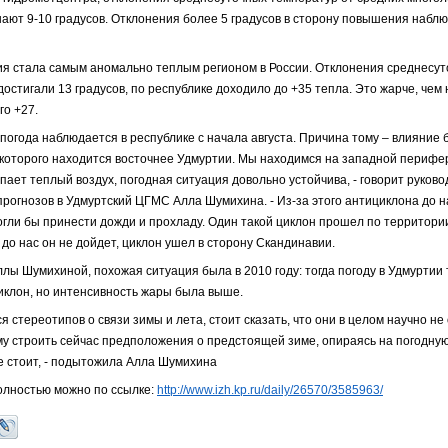
ают 9-10 градусов. Отклонения более 5 градусов в сторону повышения набл
тия стала самым аномально теплым регионом в России. Отклонения среднесу
достигали 13 градусов, по республике доходило до +35 тепла. Это жарче, чем н
го +27.
погода наблюдается в республике с начала августа. Причина тому – влияние
 которого находится восточнее Удмуртии. Мы находимся на западной перифер
упает теплый воздух, погодная ситуация довольно устойчива, - говорит руков
рогнозов в Удмуртский ЦГМС Алла Шумихина. - Из-за этого антициклона до н
огли бы принести дожди и прохладу. Один такой циклон прошел по территори
до нас он не дойдет, циклон ушел в сторону Скандинавии.
ллы Шумихиной, похожая ситуация была в 2010 году: тогда погоду в Удмуртии
клон, но интенсивность жары была выше.
тся стереотипов о связи зимы и лета, стоит сказать, что они в целом научно н
му строить сейчас предположения о предстоящей зиме, опираясь на погодную
е стоит, - подытожила Алла Шумихина
олностью можно по ссылке:
http://www.izh.kp.ru/daily/26570/3585963/