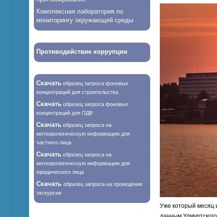
Комплексная лаборатория по
мониторингу окружающей среды
Противодействие коррупции
Скачать
образец запроса фоновых
концентраций для строительства
Скачать
образец запроса фоновых
концентраций для ПДВ
Скачать
образец запроса на
метеорологическую информацию для
частного лица
Скачать
образец запроса на
метеорологическую информацию для
юридического лица
Скачать
образец запроса на проведение
экскурсии
Уже который месяц 
данным Удмуртского