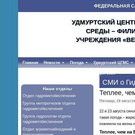
ФЕДЕРАЛЬНАЯ С
УДМУРТСКИЙ ЦЕНТ
СРЕДЫ – ФИЛ
УЧРЕЖДЕНИЯ «ВЕ
Главная
Новости
Погода
Удмуртский ЦГМС
Весеннее половодье и дождевые паводки-2026
СМИ о Ги
Наши отделы
Теплее, че
Отдел гидрометобеспечения
Пятница, 19 августа
Группа метпрогнозов отдела
гидрометобеспечения
22 и 23 августа син
Группа гидрологии отдела
такая погода – жарк
гидрометобеспечения
повлияла на жизнь 
Отдел агрометнаблюдений и
Теплее, чем на
прогнозирования