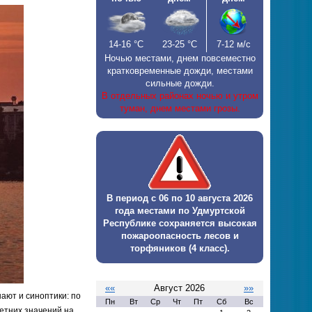
14-16
°С
23-25
°С
7-12 м/с
Ночью местами, днем повсеместно
кратковременные дожди, местами
сильные дожди.
В отдельных районах ночью и утром
туман, днем местами грозы.
В период с 06 по 10 августа 2026
года местами по Удмуртской
Республике сохраняется высокая
пожароопасность лесов и
торфяников (4 класс).
««
Август 2026
»»
ают и синоптики: по
Пн
Вт
Ср
Чт
Пт
Сб
Вс
етних значений на