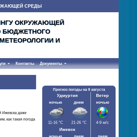
РУЖАЮЩЕЙ СРЕДЫ
ИНГУ ОКРУЖАЮЩЕЙ
О БЮДЖЕТНОГО
ОМЕТЕОРОЛОГИИ И
уги
Контакты
Документы
Прогноз погоды на
9 августа
Удмуртия
Ветер
ночью
днем
ночью
ей Ижевска даже
им, как такая погода
11-16
°С
21-26
°С
4-9 м/с
Ижевск
ночью
днем
днем