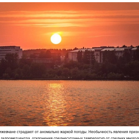
ижевчане страдают от аномально жаркой погоды. Необычность явления призн
 гидрометцентра, отклонения среднесуточных температур от средних многол