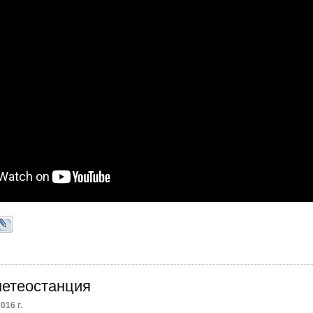
метеостанция
016 г.