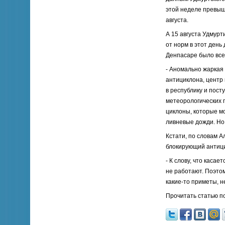
этой неделе превыш
августа.
А 15 августа Удмур
от норм в этот день 
Денпасаре было все
- Аномально жаркая 
антициклона, центр
в республику и пост
метеорологических п
циклоны, которые м
ливневые дожди. Но 
Кстати, по словам А
блокирующий антици
- К слову, что касае
не работают. Поэто
какие-то приметы, н
Прочитать статью п