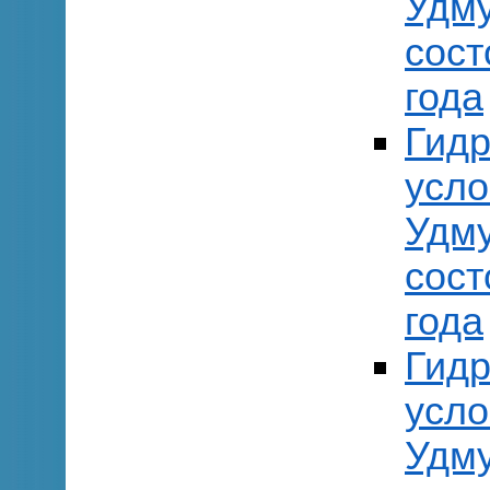
Удму
сост
года
Гидр
усло
Удму
сост
года
Гидр
усло
Удму