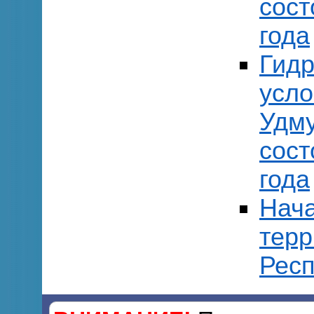
сост
года
Гидр
усло
Удму
сост
года
Нача
терр
Респ