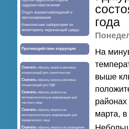
состо
гидрометобеспечения
Отдел агрометнаблюдений и
года
прогнозирования
Комплексная лаборатория по
мониторингу окружающей среды
Понедел
Противодействие коррупции
На мину
темпера
Скачать
образец запроса фоновых
концентраций для строительства
выше кл
Скачать
образец запроса фоновых
концентраций для ПДВ
положит
Скачать
образец запроса на
метеорологическую информацию для
районах
частного лица
Скачать
образец запроса на
марта, в
метеорологическую информацию для
юридического лица
Небольш
Скачать
образец запроса на проведение