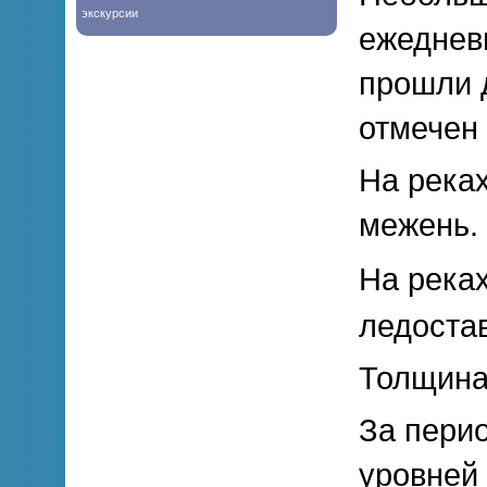
экскурсии
ежеднев
прошли 
отмечен 
На река
межень.
На река
ледоста
Толщина
За перио
уровней 