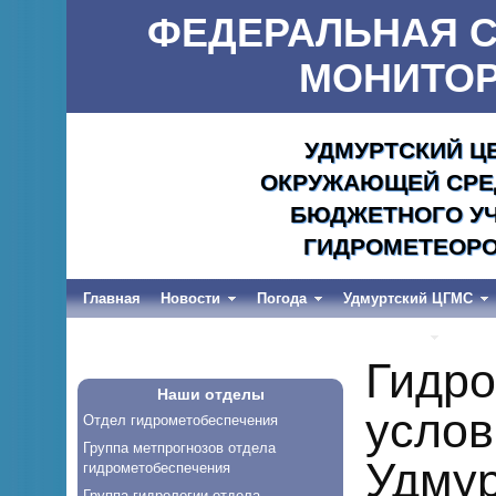
ФЕДЕРАЛЬНАЯ С
МОНИТОР
УДМУРТСКИЙ Ц
ОКРУЖАЮЩЕЙ СРЕД
БЮДЖЕТНОГО УЧ
ГИДРОМЕТЕОРО
Главная
Новости
Погода
Удмуртский ЦГМС
Весеннее половодье и дождевые паводки-2026
Гидро
Наши отделы
услов
Отдел гидрометобеспечения
Группа метпрогнозов отдела
Удмур
гидрометобеспечения
Группа гидрологии отдела