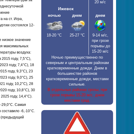
20 м/с
реднесуточной
Ижевск
ачение
ночью
днем
днем
 на ст. Игра,
уртии состоялся 12-
18-20
°С
25-27
°С
9-14 м/с,
е низкое значение
при грозе
порывы до
ния максимальных
15-20 м/с
пературы воздуха:
Ночью преимущественно по
2015 году, 7,5°С),
северным и центральным районам
023 году, 7,4°С), 18
кратковременные дожди. Днем в
15 году, 9,3°С), 23
большинстве районов
23 году, 9,0°С), 25
кратковременные дожди, местами
1 году, 10,2°С), 28
сильные.
В отдельных районах грозы, при
20 году, 10,8°С), 30
грозе порывы 15-20 м/с, днем
2025 году, 14,4°С).
местами град.
-29,0°С. Самая
 составило -6,-10°С.
С (предыдущий