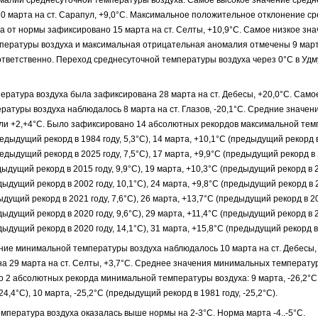
30 марта на ст. Сарапул, +9,0°С. Максимальное положительное отклонение с
а от нормы зафиксировано 15 марта на ст. Селты, +10,9°С. Самое низкое зн
пературы воздуха и максимальная отрицательная аномалия отмечены 9 марта
оответственно. Переход среднесуточной температуры воздуха через 0°С в Удм
ература воздуха была зафиксирована 28 марта на ст. Дебесы, +20,0°С. Само
ратуры воздуха наблюдалось 8 марта на ст. Глазов, -20,1°С. Средние значе
ли +2,+4°С. Было зафиксировано 14 абсолютных рекордов максимальной тем
едыдущий рекорд в 1984 году, 5,3°С), 14 марта, +10,1°С (предыдущий рекорд в 
едыдущий рекорд в 2025 году, 7,5°С), 17 марта, +9,9°С (предыдущий рекорд в 2
ыдущий рекорд в 2015 году, 9,9°С), 19 марта, +10,3°С (предыдущий рекорд в 20
ыдущий рекорд в 2002 году, 10,1°С), 24 марта, +9,8°С (предыдущий рекорд в 20
дущий рекорд в 2021 году, 7,6°С), 26 марта, +13,7°С (предыдущий рекорд в 202
ыдущий рекорд в 2020 году, 9,6°С), 29 марта, +11,4°С (предыдущий рекорд в 20
дыдущий рекорд в 2020 году, 14,1°С), 31 марта, +15,8°С (предыдущий рекорд в 
ние минимальной температуры воздуха наблюдалось 10 марта на ст. Дебесы, 
а 29 марта на ст. Селты, +3,7°С. Среднее значения минимальных температур
 2 абсолютных рекорда минимальной температуры воздуха: 9 марта, -26,2°
-24,4°С), 10 марта, -25,2°С (предыдущий рекорд в 1981 году, -25,2°С).
мпература воздуха оказалась выше нормы на 2-3°С. Норма марта -4..-5°С.