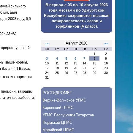
В период с 06 по 10 августа 2026
лучай сильного
года местами по Удмуртской
40 мм. Был
Республике сохраняется высокая
д в 2008 году, 6,5
пожароопасность лесов и
торфяников (4 класс).
рой декад
««
Август 2026
»»
 прирост уровней
Пн
Вт
Ср
Чт
Пт
Сб
Вс
1
2
3
4
5
6
7
8
9
аны выше нормы.
10
11
12
13
14
15
16
17
18
19
20
21
22
23
 Вала - ГП Вавож.
24
25
26
27
28
29
30
ствовала норме, на
31
 промоин, закраин,
РОСГИДРОМЕТ
статочные забереги,
Верхне-Волжское УГМС
Кировский ЦГМС
УГМС Республики Татарстан
Пермский ЦГМС
Марийский ЦГМС