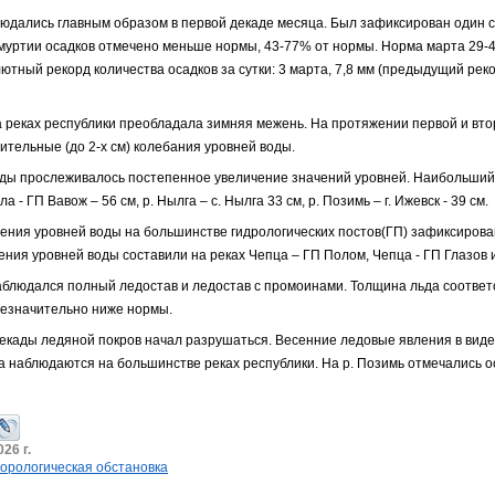
людались главным образом в первой декаде месяца. Был зафиксирован один с
Удмуртии осадков отмечено меньше нормы, 43-77% от нормы. Норма марта 29-
тный рекорд количества осадков за сутки: 3 марта, 7,8 мм (предыдущий рекор
а реках республики преобладала зимняя межень. На протяжении первой и вто
тельные (до 2-х см) колебания уровней воды.
ады прослеживалось постепенное увеличение значений уровней. Наибольший
а - ГП Вавож – 56 см, р. Нылга – с. Нылга 33 см, р. Позимь – г. Ижевск - 39 см.
чения уровней воды на большинстве гидрологических постов(ГП) зафиксиров
ия уровней воды составили на реках Чепца – ГП Полом, Чепца - ГП Глазов и
аблюдался полный ледостав и ледостав с промоинами. Толщина льда соответ
незначительно ниже нормы.
декады ледяной покров начал разрушаться. Весенние ледовые явления в виде
а наблюдаются на большинстве реках республики. На р. Позимь отмечались о
26 г.
орологическая обстановка