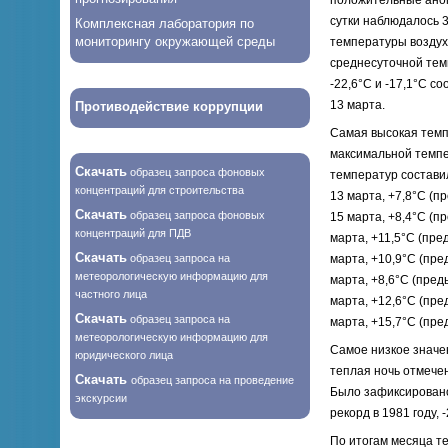
сутки наблюдалось 
Комплексная лаборатория по
мониторингу окружающей среды
температуры воздух
среднесуточной тем
-22,6°С и -17,1°С с
13 марта.
Противодействие коррупции
Самая высокая темп
максимальной темпе
Скачать
образец запроса фоновых
температур состави
концентраций для строительства
13 марта, +7,8°С (пр
Скачать
образец запроса фоновых
15 марта, +8,4°С (пр
концентраций для ПДВ
марта, +11,5°С (пред
Скачать
образец запроса на
марта, +10,9°С (пред
метеорологическую информацию для
марта, +8,6°С (преды
частного лица
марта, +12,6°С (пред
Скачать
образец запроса на
марта, +15,7°С (пре
метеорологическую информацию для
Самое низкое значе
юридического лица
теплая ночь отмечен
Скачать
образец запроса на проведение
Было зафиксировано
экскурсии
рекорд в 1981 году, 
По итогам месяца те