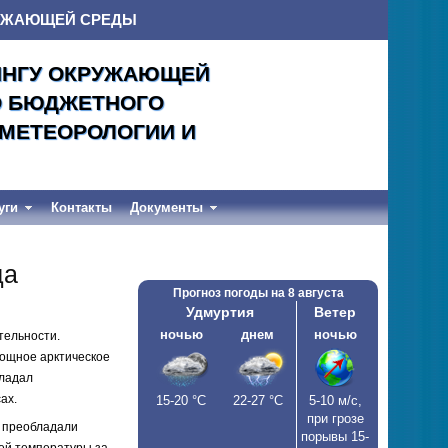
РУЖАЮЩЕЙ СРЕДЫ
ИНГУ ОКРУЖАЮЩЕЙ
О БЮДЖЕТНОГО
ОМЕТЕОРОЛОГИИ И
уги
Контакты
Документы
да
Прогноз погоды на
8 августа
Удмуртия
Ветер
ночью
днем
ночью
тельности.
мощное арктическое
бладал
ах.
15-20
°С
22-27
°С
5-10 м/c,
при грозе
 преобладали
порывы 15-
ей температуры за