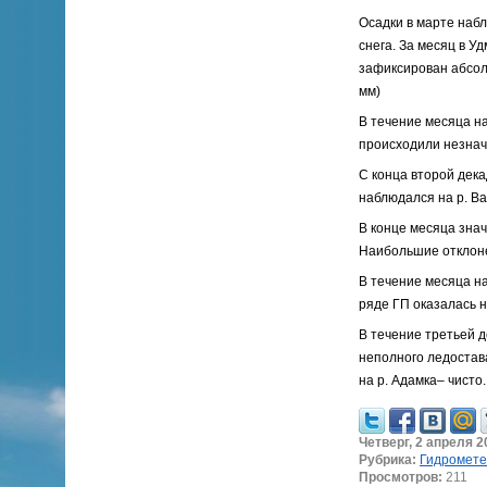
Осадки в марте наб
снега. За месяц в 
зафиксирован абсолю
мм)
В течение месяца н
происходили незначи
С конца второй дек
наблюдался на р. Вал
В конце месяца зна
Наибольшие отклонен
В течение месяца н
ряде ГП оказалась 
В течение третьей 
неполного ледостав
на р. Адамка– чисто.
Четверг, 2 апреля 20
Рубрика:
Гидромете
Просмотров:
211