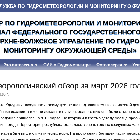
ЛУЖБА ПО ГИДРОМЕТЕОРОЛОГИИ И МОНИТОРИНГУ ОК
Р ПО ГИДРОМЕТЕОРОЛОГИИ И МОНИТОР
ИАЛ ФЕДЕРАЛЬНОГО ГОСУДАРСТВЕННОГ
РХНЕ-ВОЛЖСКОЕ УПРАВЛЕНИЕ ПО ГИДР
МОНИТОРИНГУ ОКРУЖАЮЩЕЙ СРЕДЫ»
Это интересно
СМИ о Гидрометцентре
Фотогалерея
Усл
орологический обзор за март 2026 го
26 г.
рта Удмуртия находилась преимущественно под влиянием циклонической дея
ыток осадков, а в конце декады, в тылу очередного циклона было отмечено 
олодания пришелся на 9-10 марта. Во вторую и в третью декаду месяца прео
ип погоды. Территория республики оказалась в очень теплых воздушных масс
марта был выше климатических норм. На протяжении большей части месяца
алии среднесуточной температуры воздуха. Самое высокое значение средн