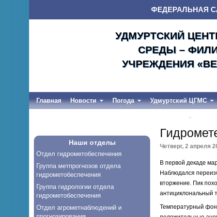
ФЕДЕРАЛЬНАЯ С
УДМУРТСКИЙ ЦЕНТ
СРЕДЫ – ФИЛ
УЧРЕЖДЕНИЯ «ВЕ
Главная
Новости
Погода
Удмуртский ЦГМС
Весеннее половодье и дождевые паводки-2026
Гидромете
Наши отделы
Четверг, 2 апреля 20
Отдел гидрометобеспечения
В первой декаде ма
Группа метпрогнозов отдела
Наблюдался переизб
гидрометобеспечения
вторжение. Пик пох
Группа гидрологии отдела
антициклональный т
гидрометобеспечения
Температурный фон 
Отдел агрометнаблюдений и
прогнозирования
положительные аном