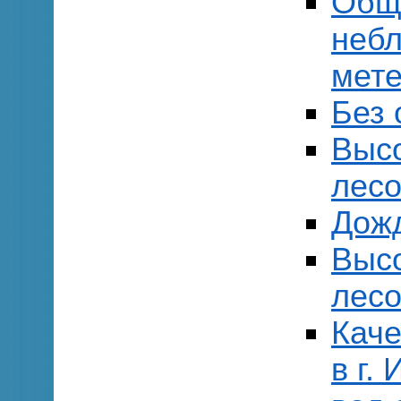
Общ
небл
мете
Без 
Выс
лесо
Дожд
Выс
лесо
Каче
в г.