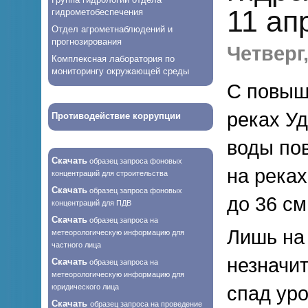
11 ап
гидрометобеспечения
Отдел агрометнаблюдений и
прогнозирования
Четверг,
Комплексная лаборатория по
мониторингу окружающей среды
С повыш
реках У
Противодействие коррупции
воды по
Скачать
образец запроса фоновых
на река
концентраций для строительства
Скачать
образец запроса фоновых
до 36 см
концентраций для ПДВ
Скачать
образец запроса на
Лишь на
метеорологическую информацию для
частного лица
незначи
Скачать
образец запроса на
метеорологическую информацию для
юридического лица
спад ур
Скачать
образец запроса на проведение