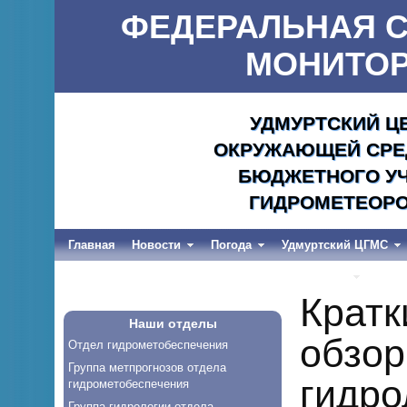
ФЕДЕРАЛЬНАЯ С
МОНИТОР
УДМУРТСКИЙ Ц
ОКРУЖАЮЩЕЙ СРЕД
БЮДЖЕТНОГО УЧ
ГИДРОМЕТЕОРО
Главная
Новости
Погода
Удмуртский ЦГМС
Весеннее половодье и дождевые паводки-2026
Кратк
Наши отделы
обзор
Отдел гидрометобеспечения
Группа метпрогнозов отдела
гидро
гидрометобеспечения
Группа гидрологии отдела