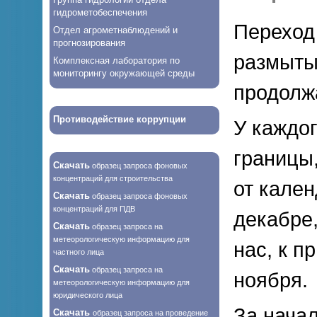
гидрометобеспечения
Переход 
Отдел агрометнаблюдений и
прогнозирования
размытый
Комплексная лаборатория по
мониторингу окружающей среды
продолж
Противодействие коррупции
У каждо
границы
Скачать
образец запроса фоновых
концентраций для строительства
от кален
Скачать
образец запроса фоновых
концентраций для ПДВ
декабре,
Скачать
образец запроса на
метеорологическую информацию для
нас, к п
частного лица
Скачать
образец запроса на
ноября.
метеорологическую информацию для
юридического лица
За нача
Скачать
образец запроса на проведение