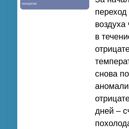
экскурсии
переход
воздуха 
в течен
отрицат
температ
снова п
аномали
отрицат
дней – с
похолода