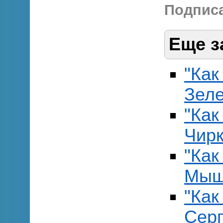
Подписа
Еще з
"Как
Зеле
"Как
Чирк
"Как
Мыш
"Как
Серг