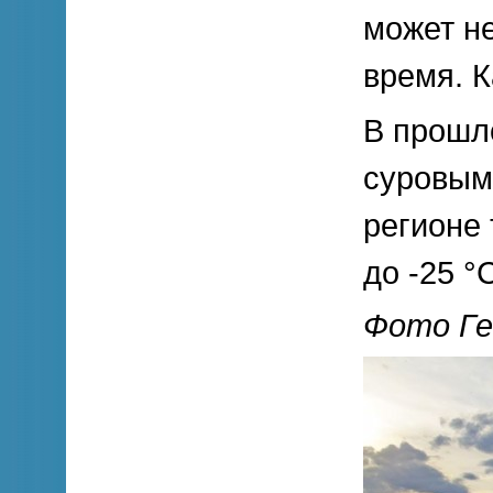
может н
время. К
В прошл
суровым
регионе
до -25 °
Фото Ге