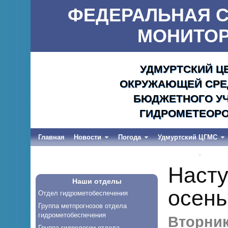
ФЕДЕРАЛЬНАЯ С
МОНИТОР
УДМУРТСКИЙ Ц
ОКРУЖАЮЩЕЙ СРЕД
БЮДЖЕТНОГО УЧ
ГИДРОМЕТЕОРО
Главная
Новости
Погода
Удмуртский ЦГМС
Весеннее половодье и дождевые паводки-2026
Насту
Наши отделы
осень
Отдел гидрометобеспечения
Группа метпрогнозов отдела
гидрометобеспечения
Вторник,
Группа гидрологии отдела