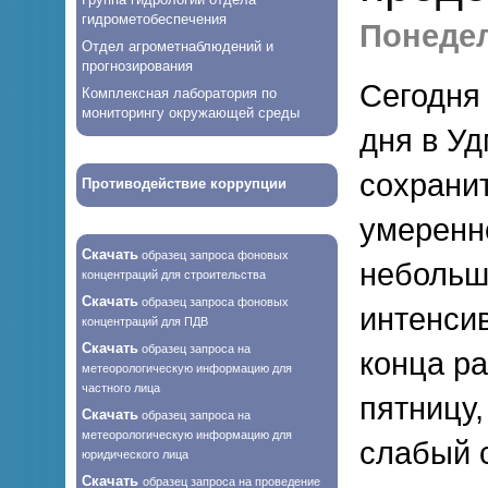
гидрометобеспечения
Понедел
Отдел агрометнаблюдений и
прогнозирования
Сегодня 
Комплексная лаборатория по
мониторингу окружающей среды
дня в У
сохранит
Противодействие коррупции
умеренн
Скачать
образец запроса фоновых
небольш
концентраций для строительства
Скачать
образец запроса фоновых
интенси
концентраций для ПДВ
Скачать
образец запроса на
конца ра
метеорологическую информацию для
частного лица
пятницу
Скачать
образец запроса на
метеорологическую информацию для
слабый 
юридического лица
Скачать
образец запроса на проведение