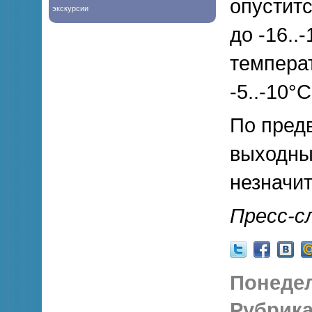
опуститс
экскурсии
до -16..
темпера
-5..-10°С
По предв
выходны
незначи
Пресс-с
Понедел
Рубрика