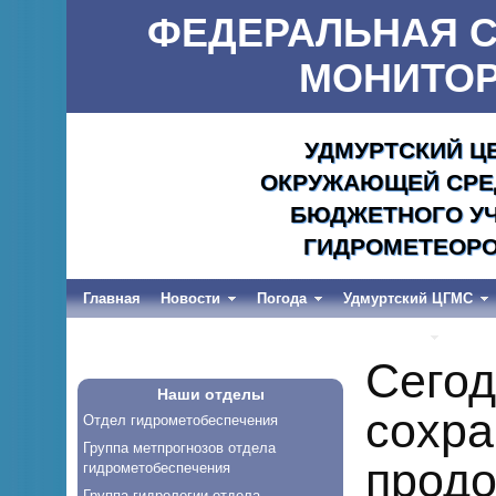
ФЕДЕРАЛЬНАЯ С
МОНИТОР
УДМУРТСКИЙ Ц
ОКРУЖАЮЩЕЙ СРЕД
БЮДЖЕТНОГО УЧ
ГИДРОМЕТЕОРО
Главная
Новости
Погода
Удмуртский ЦГМС
Весеннее половодье и дождевые паводки-2026
Сегод
Наши отделы
сохра
Отдел гидрометобеспечения
Группа метпрогнозов отдела
продо
гидрометобеспечения
Группа гидрологии отдела