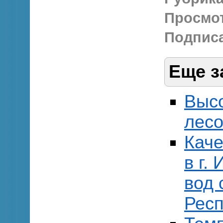
Просмо
Подписа
Еще з
Выс
лесо
Каче
в г.
вод 
Респ