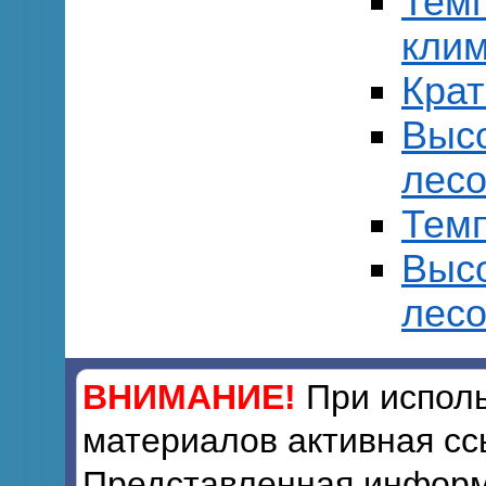
Тем
клим
Кра
Выс
лесо
Темп
Выс
лесо
ВНИМАНИЕ!
При исполь
материалов активная сс
Представленная информ