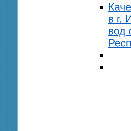
Каче
в г.
вод 
Респ