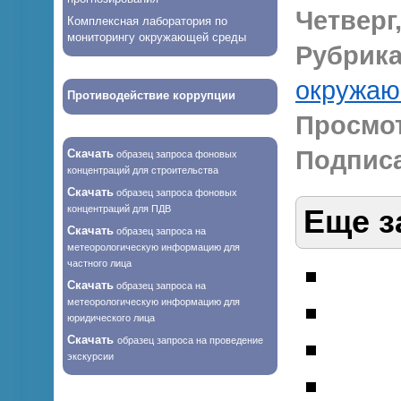
Четверг,
Комплексная лаборатория по
мониторингу окружающей среды
Рубрика
окружаю
Противодействие коррупции
Просмо
Подписа
Скачать
образец запроса фоновых
концентраций для строительства
Скачать
образец запроса фоновых
концентраций для ПДВ
Еще з
Скачать
образец запроса на
метеорологическую информацию для
частного лица
Скачать
образец запроса на
метеорологическую информацию для
юридического лица
Скачать
образец запроса на проведение
экскурсии