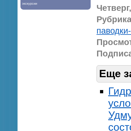
экскурсии
Четверг,
Рубрика
паводки
Просмо
Подписа
Еще з
Гидр
усло
Удму
сост