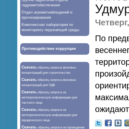
Удмур
гидрометобеспечения
Отдел агрометнаблюдений и
прогнозирования
Четверг,
Комплексная лаборатория по
мониторингу окружающей среды
По пред
весеннег
Противодействие коррупции
террито
Скачать
образец запроса фоновых
произой
концентраций для строительства
Скачать
образец запроса фоновых
ориенти
концентраций для ПДВ
Скачать
образец запроса на
максима
метеорологическую информацию для
частного лица
ожидаютс
Скачать
образец запроса на
метеорологическую информацию для
юридического лица
Скачать
образец запроса на проведение