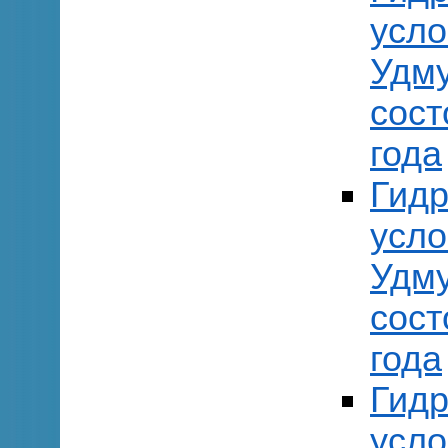
усло
Удму
сост
года
Гидр
усло
Удму
сост
года
Гидр
усло