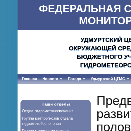
ФЕДЕРАЛЬНАЯ С
МОНИТОР
УДМУРТСКИЙ Ц
ОКРУЖАЮЩЕЙ СРЕД
БЮДЖЕТНОГО УЧ
ГИДРОМЕТЕОРО
Главная
Новости
Погода
Удмуртский ЦГМС
Весеннее половодье и дождевые паводки-2026
Предв
Наши отделы
разви
Отдел гидрометобеспечения
Группа метпрогнозов отдела
полов
гидрометобеспечения
Группа гидрологии отдела