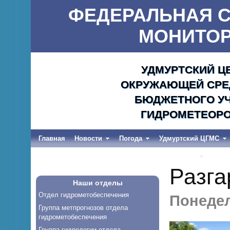
ФЕДЕРАЛЬНАЯ С
МОНИТОР
УДМУРТСКИЙ Ц
ОКРУЖАЮЩЕЙ СРЕД
БЮДЖЕТНОГО УЧ
ГИДРОМЕТЕОРО
Главная
Новости
Погода
Удмуртский ЦГМС
Весеннее половодье и дождевые паводки-2026
Разга
Наши отделы
Отдел гидрометобеспечения
Понедел
Группа метпрогнозов отдела
гидрометобеспечения
Группа гидрологии отдела