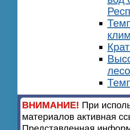
Респ
Тем
клим
Кра
Выс
лесо
Темп
ВНИМАНИЕ!
При исполь
материалов активная сс
Представленная информ