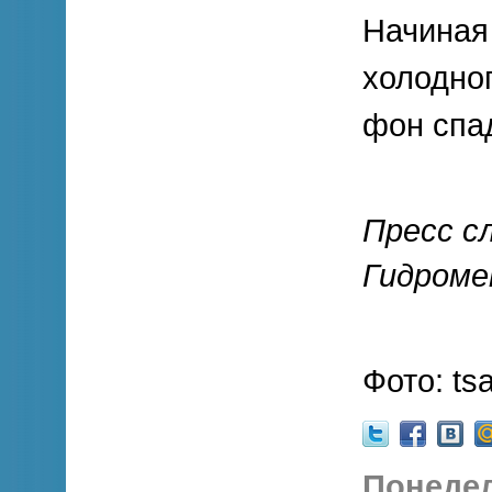
Начиная 
холодно
фон спад
Пресс с
Гидром
Фото: tsa
Понедел