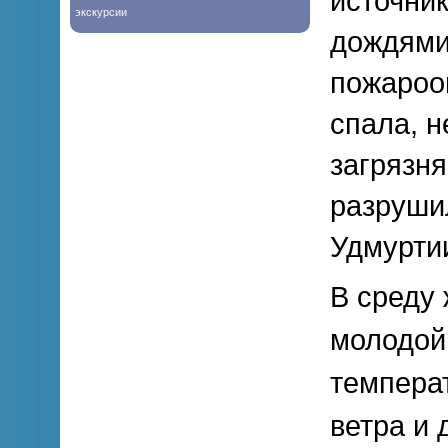
источни
экскурсии
дождями
пожароо
спала, 
загрязн
разруши
Удмуртии
В среду 
молодой
темпера
ветра и 