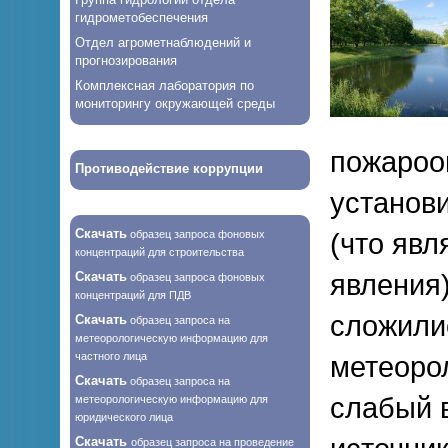
гидрометобеспечения
Отдел агрометнаблюдений и
прогнозирования
Комплексная лаборатория по
мониторингу окружающей среды
пожароо
Противодействие коррупции
установ
Скачать
образец запроса фоновых
(что явл
концентраций для строительства
Скачать
явления)
образец запроса фоновых
концентраций для ПДВ
сложили
Скачать
образец запроса на
метеорологическую информацию для
частного лица
метеоро
Скачать
образец запроса на
слабый 
метеорологическую информацию для
юридического лица
Скачать
образец запроса на проведение