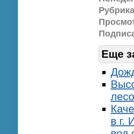
Рубрика
Просмо
Подписа
Еще з
Дожд
Выс
лесо
Каче
в г.
вод 