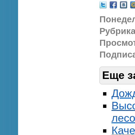
Понедел
Рубрика
Просмо
Подписа
Еще з
Дожд
Выс
лесо
Каче