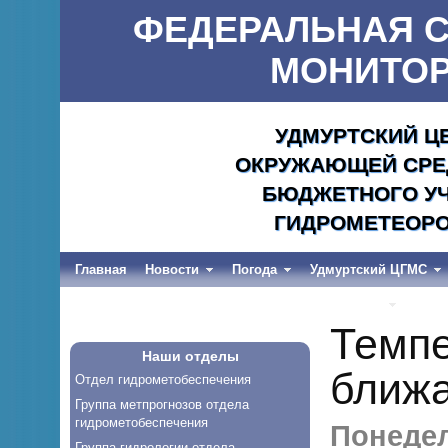
ФЕДЕРАЛЬНАЯ С
МОНИТОР
УДМУРТСКИЙ Ц
ОКРУЖАЮЩЕЙ СРЕД
БЮДЖЕТНОГО УЧ
ГИДРОМЕТЕОРО
Главная
Новости
Погода
Удмуртский ЦГМС
Весеннее половодье и дождевые паводки-2026
Темп
Наши отделы
ближа
Отдел гидрометобеспечения
Группа метпрогнозов отдела
гидрометобеспечения
Понедел
Группа гидрологии отдела