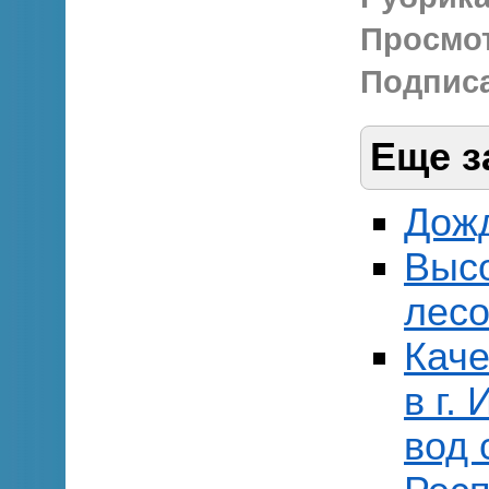
Просмо
Подписа
Еще з
Дожд
Выс
лесо
Каче
в г.
вод 