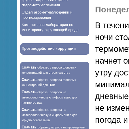
гидрометобеспечения
Понедел
Отдел агрометнаблюдений и
прогнозирования
В течен
Комплексная лаборатория по
мониторингу окружающей среды
ночи сто
термоме
Противодействие коррупции
начнет о
Скачать
образец запроса фоновых
утру дос
концентраций для строительства
Скачать
образец запроса фоновых
минималь
концентраций для ПДВ
Скачать
образец запроса на
дневные
метеорологическую информацию для
частного лица
не измен
Скачать
образец запроса на
метеорологическую информацию для
погода 
юридического лица
Скачать
образец запроса на проведение