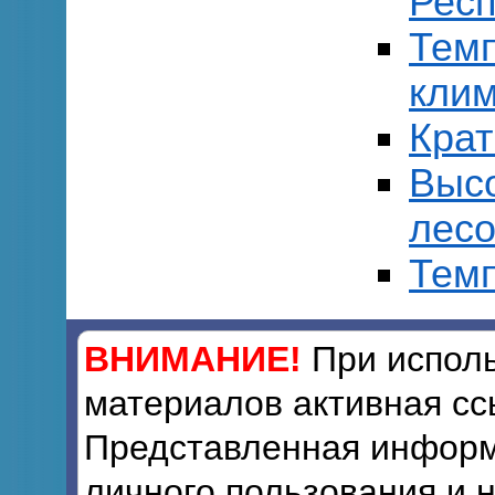
Респ
Тем
клим
Кра
Выс
лесо
Темп
ВНИМАНИЕ!
При исполь
материалов активная сс
Представленная информ
личного пользования и 