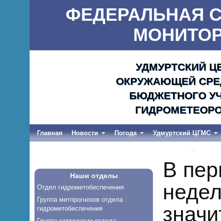
ФЕДЕРАЛЬНАЯ С
МОНИТОР
УДМУРТСКИЙ Ц
ОКРУЖАЮЩЕЙ СРЕД
БЮДЖЕТНОГО УЧ
ГИДРОМЕТЕОРО
Главная
Новости
Погода
Удмуртский ЦГМС
Весеннее половодье и дождевые паводки-2026
В пер
Наши отделы
недел
Отдел гидрометобеспечения
Группа метпрогнозов отдела
значи
гидрометобеспечения
Группа гидрологии отдела