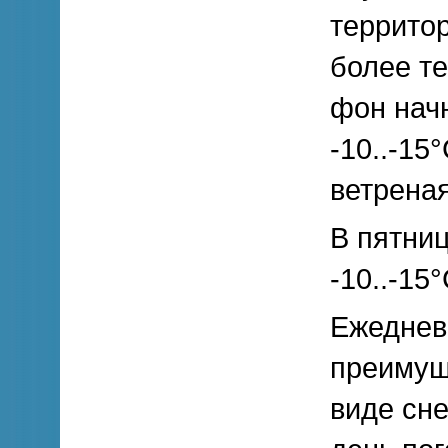
террито
более т
фон нач
-10..-15
ветреная
В пятниц
-10..-15
Ежеднев
преимущ
виде сне