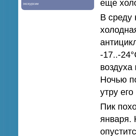
еще хол
экскурсии
В среду 
холодна
антицикл
-17..-24
воздуха 
Ночью п
утру его
Пик похо
января.
опуститс