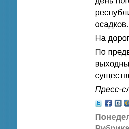
день по
республи
осадков.
На дорог
По предв
выходны
существ
Пресс-с
Понедел
Рубрика