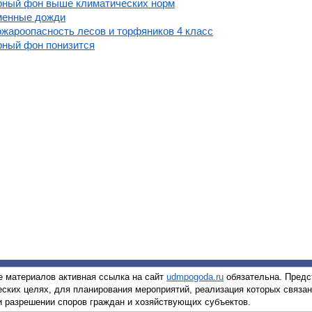
рный фон выше климатических норм
менные дожди
жароопасность лесов и торфяников 4 класс
рный фон понизится
 материалов активная ссылка на сайт
udmpogoda.ru
обязательна. Предс
еских целях, для планирования мероприятий, реализация которых связа
ри разрешении споров граждан и хозяйствующих субъектов.