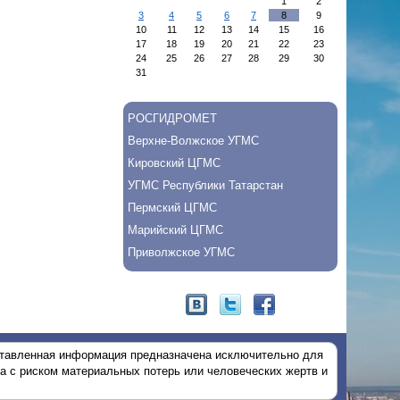
1
2
3
4
5
6
7
8
9
10
11
12
13
14
15
16
17
18
19
20
21
22
23
24
25
26
27
28
29
30
31
РОСГИДРОМЕТ
Верхне-Волжское УГМС
Кировский ЦГМС
УГМС Республики Татарстан
Пермский ЦГМС
Марийский ЦГМС
Приволжское УГМС
тавленная информация предназначена исключительно для
на с риском материальных потерь или человеческих жертв и