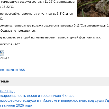
 температура воздуха составит 11-16°С, завтра днем
о 17-22°С.
преля, столбик термометра опустится до 3-8°С, днем
С.
ельника температура воздуха окажется в пределах 6-11°С, в дневные часы 1
 Осадков не предвидится.
у прогнозу, во второй половине недели температурный фон понизится.
ртского ЦГМС.
2024 г.
мментарии по RSS
 теме
зы и град
жароопасность лесов и торфяников 4 класс
тмосферного воздуха в г. Ижевске и поверхностных вод суши У
 за июль 2026 года