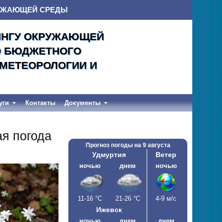
РУЖАЮЩЕЙ СРЕДЫ
ИНГУ ОКРУЖАЮЩЕЙ
О БЮДЖЕТНОГО
ОМЕТЕОРОЛОГИИ И
уги
Контакты
Документы
ая погода
Прогноз погоды на
9 августа
Удмуртия
Ветер
ночью
днем
ночью
11-16
°С
21-26
°С
4-9 м/с
Ижевск
ночью
днем
днем