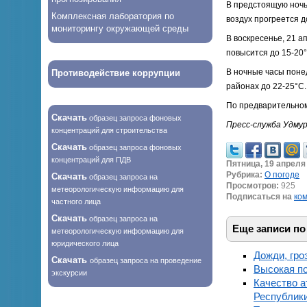
В предстоящую ночь
Комплексная лаборатория по
воздух прогреется д
мониторингу окружающей среды
В воскресенье, 21 а
повысится до 15-20°
В ночные часы понед
Противодействие коррупции
районах до 22-25°С.
По предварительном
Скачать
образец запроса фоновых
Пресс-служба Удму
концентраций для строительства
Скачать
образец запроса фоновых
концентраций для ПДВ
Пятница, 19 апреля 
Рубрика:
О погоде
Скачать
образец запроса на
Просмотров:
925
метеорологическую информацию для
Подписаться на
ко
частного лица
Скачать
образец запроса на
Еще записи по
метеорологическую информацию для
юридического лица
Дожди, гро
Скачать
образец запроса на проведение
Высокая по
экскурсии
Качество а
Республики