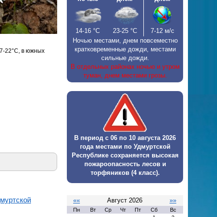
14-16
°С
23-25
°С
7-12 м/с
Ночью местами, днем повсеместно
кратковременные дожди, местами
7-22°С, в южных
сильные дожди.
В отдельных районах ночью и утром
туман, днем местами грозы.
В период с 06 по 10 августа 2026
года местами по Удмуртской
Республике сохраняется высокая
пожароопасность лесов и
торфяников (4 класс).
дмуртской
««
Август 2026
»»
Пн
Вт
Ср
Чт
Пт
Сб
Вс