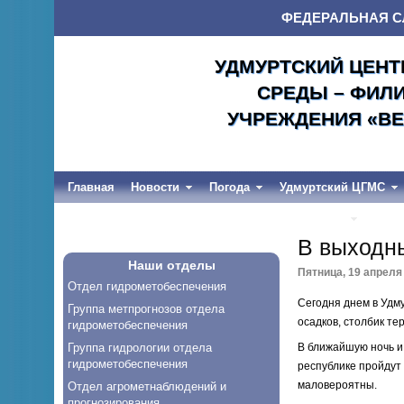
ФЕДЕРАЛЬНАЯ С
УДМУРТСКИЙ ЦЕНТ
СРЕДЫ – ФИЛ
УЧРЕЖДЕНИЯ «ВЕ
Главная
Новости
Погода
Удмуртский ЦГМС
Весеннее половодье и дождевые паводки-2026
В выходны
Наши отделы
Пятница, 19 апреля 
Отдел гидрометобеспечения
Сегодня днем в Удм
Группа метпрогнозов отдела
осадков, столбик те
гидрометобеспечения
Группа гидрологии отдела
В ближайшую ночь и
гидрометобеспечения
республике пройдут
маловероятны.
Отдел агрометнаблюдений и
прогнозирования