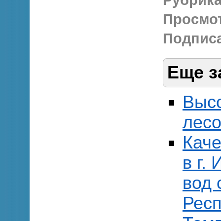
Рубрика
Просмо
Подписа
Еще з
Выс
лесо
Каче
в г.
вод 
Респ