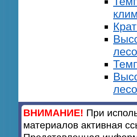
Тем
клим
Кра
Выс
лесо
Темп
Выс
лесо
ВНИМАНИЕ!
При исполь
материалов активная сс