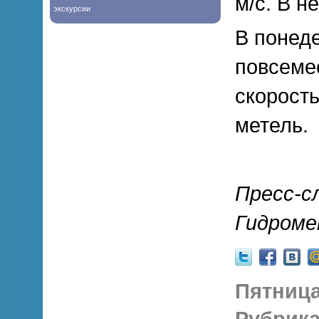
м/с. В н
экскурсии
В понеде
повсеме
скорость
метель.
Пресс-с
Гидром
Пятница,