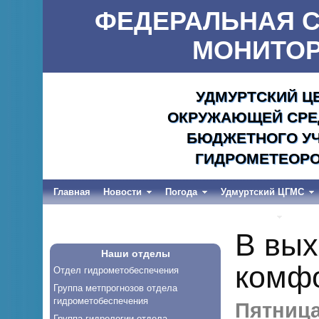
ФЕДЕРАЛЬНАЯ С
МОНИТОР
УДМУРТСКИЙ Ц
ОКРУЖАЮЩЕЙ СРЕД
БЮДЖЕТНОГО УЧ
ГИДРОМЕТЕОРО
Главная
Новости
Погода
Удмуртский ЦГМС
Весеннее половодье и дождевые паводки-2026
В вых
Наши отделы
комфо
Отдел гидрометобеспечения
Группа метпрогнозов отдела
гидрометобеспечения
Пятница,
Группа гидрологии отдела