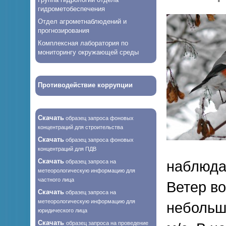
гидрометобеспечения
Отдел агрометнаблюдений и
прогнозирования
Комплексная лаборатория по
мониторингу окружающей среды
Противодействие коррупции
Скачать
образец запроса фоновых
концентраций для строительства
Скачать
образец запроса фоновых
концентраций для ПДВ
Скачать
образец запроса на
наблюда
метеорологическую информацию для
частного лица
Ветер во
Скачать
образец запроса на
метеорологическую информацию для
небольши
юридического лица
Скачать
образец запроса на проведение