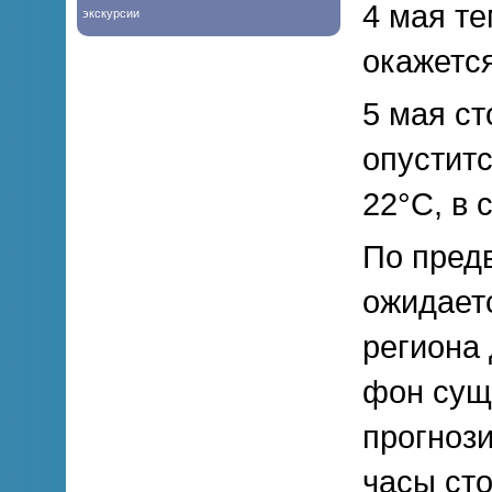
4 мая т
экскурсии
окажется
5 мая с
опуститс
22°С, в 
По предв
ожидаетс
региона
фон сущ
прогнози
часы сто