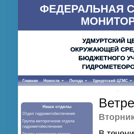
ФЕДЕРАЛЬНАЯ С
МОНИТОР
УДМУРТСКИЙ Ц
ОКРУЖАЮЩЕЙ СРЕД
БЮДЖЕТНОГО УЧ
ГИДРОМЕТЕОРО
Главная
Новости
Погода
Удмуртский ЦГМС
Весеннее половодье и дождевые паводки-2026
Ветре
Наши отделы
Отдел гидрометобеспечения
Вторник,
Группа метпрогнозов отдела
гидрометобеспечения
В течен
Группа гидрологии отдела