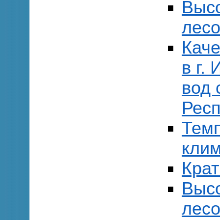
Выс
лесо
Каче
в г.
вод 
Респ
Тем
клим
Кра
Выс
лесо