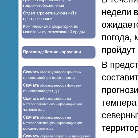
гидрометобеспечения
недели 
Отдел агрометнаблюдений и
прогнозирования
ожидает
Комплексная лаборатория по
мониторингу окружающей среды
погода,
пройдут
Противодействие коррупции
В предс
Скачать
образец запроса фоновых
составит
концентраций для строительства
Скачать
образец запроса фоновых
прогноз
концентраций для ПДВ
Скачать
образец запроса на
температ
метеорологическую информацию для
частного лица
северных
Скачать
образец запроса на
метеорологическую информацию для
территор
юридического лица
Скачать
образец запроса на проведение