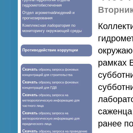
гидрометобеспечения
Вторник,
Отдел агрометнаблюдений и
прогнозирования
Коллекти
Комплексная лаборатория по
мониторингу окружающей среды
гидроме
окружаю
Противодействие коррупции
рамках В
Скачать
образец запроса фоновых
субботн
концентраций для строительства
Скачать
образец запроса фоновых
субботни
концентраций для ПДВ
Скачать
образец запроса на
лаборат
метеорологическую информацию для
частного лица
саженца 
Скачать
образец запроса на
метеорологическую информацию для
ранее п
юридического лица
Скачать
образец запроса на проведение