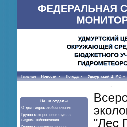
ФЕДЕРАЛЬНАЯ С
МОНИТОР
УДМУРТСКИЙ Ц
ОКРУЖАЮЩЕЙ СРЕД
БЮДЖЕТНОГО УЧ
ГИДРОМЕТЕОРО
Главная
Новости
Погода
Удмуртский ЦГМС
Весеннее половодье и дождевые паводки-2026
Всеро
Наши отделы
эколо
Отдел гидрометобеспечения
Группа метпрогнозов отдела
"Лес 
гидрометобеспечения
Группа гидрологии отдела