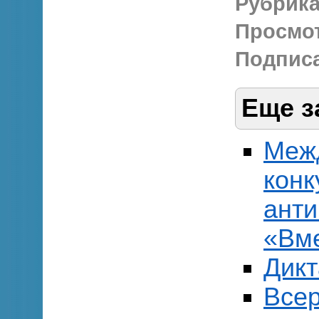
Рубрика
Просмо
Подписа
Еще з
Меж
конк
ант
«Вме
Дик
Всер