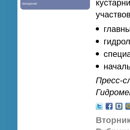
кустарн
экскурсии
участвов
главны
гидрол
специа
начал
Пресс-с
Гидроме
Вторник,