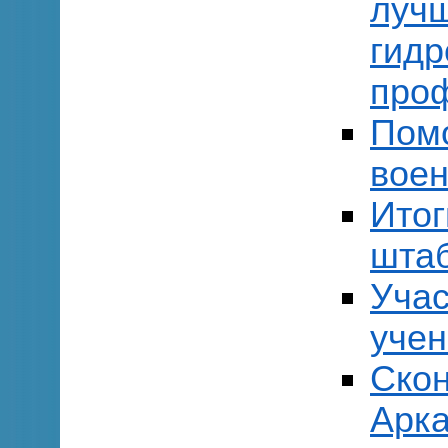
лучш
гидр
проф
Пом
вое
Итог
штаб
Учас
учен
Скон
Арка