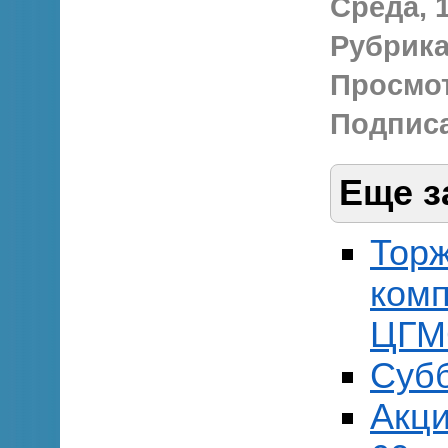
Среда, 1
Рубрика
Просмо
Подписа
Еще з
Торж
комп
ЦГМ
Субб
Акци