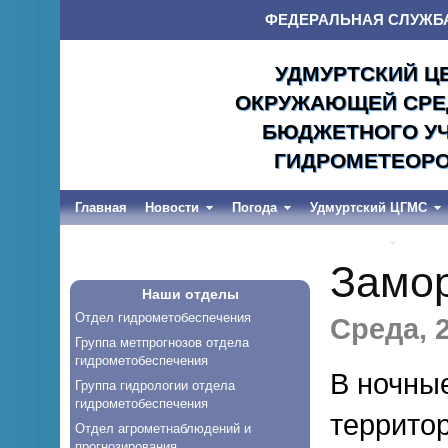
ФЕДЕРАЛЬНАЯ СЛУЖБ
УДМУРТСКИЙ Ц
ОКРУЖАЮЩЕЙ СРЕД
БЮДЖЕТНОГО УЧ
ГИДРОМЕТЕОРО
Главная
Новости
Погода
Удмуртский ЦГМС
Весеннее половодье и дождевые паводки-2026
Замо
Наши отделы
Отдел гидрометобеспечения
Среда, 2
Группа метпрогнозов отдела
гидрометобеспечения
В ночные
Группа гидрологии отдела
гидрометобеспечения
террито
Отдел агрометнаблюдений и
прогнозирования