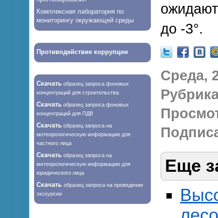
ожидаютс
Комплексная лаборатория по
мониторингу окружающей среды
до -3°.
Противодействие коррупции
Среда, 2
Скачать
образец запроса фоновых
Рубрика
концентраций для строительства
Скачать
образец запроса фоновых
Просмо
концентраций для ПДВ
Скачать
образец запроса на
Подписа
метеорологическую информацию для
частного лица
Скачать
образец запроса на
Еще з
метеорологическую информацию для
юридического лица
Скачать
образец запроса на проведение
Выс
экскурсии
лесо