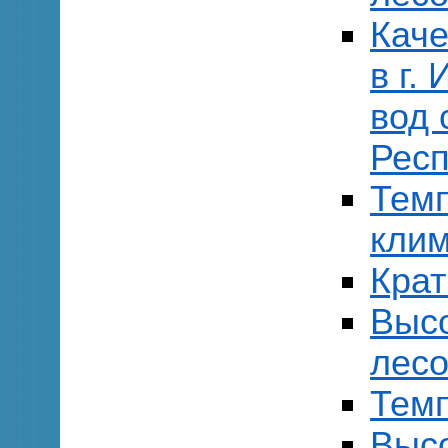
Каче
в г.
вод 
Респ
Тем
клим
Кра
Выс
лесо
Темп
Выс