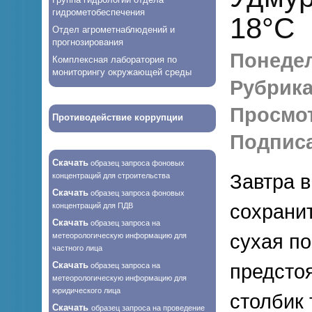
гидрометобеспечения
18°С
Отдел агрометнаблюдений и
прогнозирования
Понедел
Комплексная лаборатория по
мониторингу окружающей среды
Рубрика
Просмо
Противодействие коррупции
Подписа
Скачать
образец запроса фоновых
Завтра 
концентраций для строительства
Скачать
образец запроса фоновых
сохрани
концентраций для ПДВ
Скачать
образец запроса на
сухая по
метеорологическую информацию для
частного лица
Скачать
предсто
образец запроса на
метеорологическую информацию для
юридического лица
столбик
Скачать
образец запроса на проведение