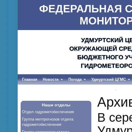
ФЕДЕРАЛЬНАЯ С
МОНИТОР
УДМУРТСКИЙ Ц
ОКРУЖАЮЩЕЙ СРЕД
БЮДЖЕТНОГО УЧ
ГИДРОМЕТЕОРО
Главная
Новости
Погода
Удмуртский ЦГМС
Весеннее половодье и дождевые паводки-2026
Архи
Наши отделы
Отдел гидрометобеспечения
В сер
Группа метпрогнозов отдела
гидрометобеспечения
Удмур
Группа гидрологии отдела