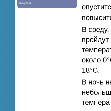
экскурсии
опуститс
повыситс
В среду,
пройдут
темпера
около 0°
18°С.
В ночь н
небольш
температ