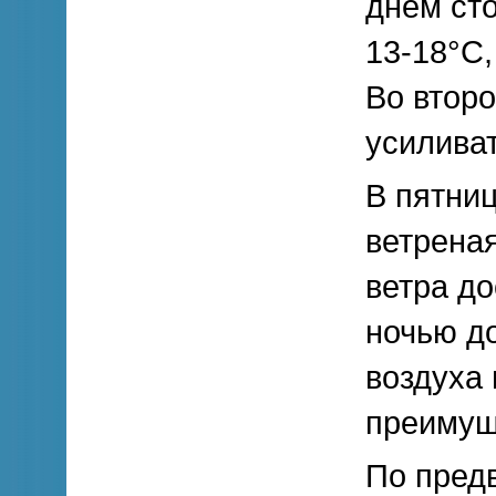
днем ст
13-18°С,
Во второ
усиливат
В пятниц
ветрена
ветра до
ночью до
воздуха 
преимущ
По предв