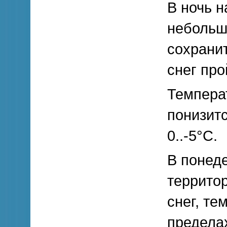
В ночь н
небольш
сохрани
снег про
Температ
понизитс
0..-5°С.
В понеде
террито
снег, те
пределах