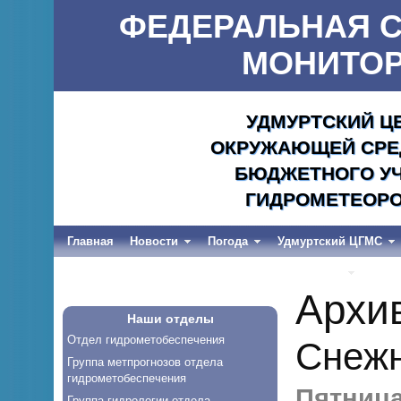
ФЕДЕРАЛЬНАЯ С
МОНИТОР
УДМУРТСКИЙ Ц
ОКРУЖАЮЩЕЙ СРЕД
БЮДЖЕТНОГО УЧ
ГИДРОМЕТЕОРО
Главная
Новости
Погода
Удмуртский ЦГМС
Весеннее половодье и дождевые паводки-2026
Архи
Наши отделы
Отдел гидрометобеспечения
Снежн
Группа метпрогнозов отдела
гидрометобеспечения
Пятница,
Группа гидрологии отдела