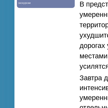
В предс
экскурсии
умеренн
территор
ухудшитс
дорогах 
местами
усилятся
Завтра 
интенси
умеренны
отдельн