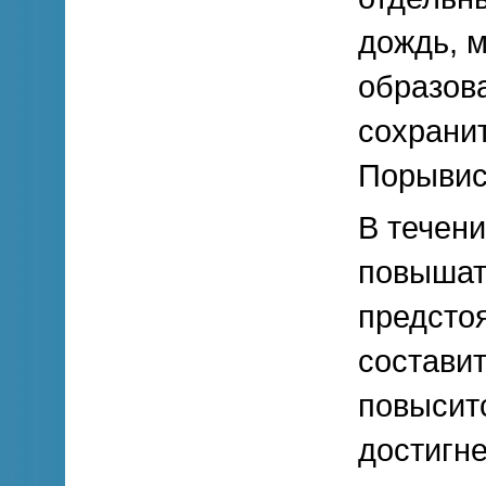
дождь, м
образов
сохранит
Порывис
В течен
повышат
предсто
составит
повыситс
достигне