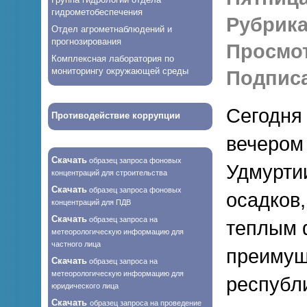
гидрометобеспечения
Рубрика
Отдел агрометнаблюдений и
прогнозирования
Просмо
Комплексная лаборатория по
мониторингу окружающей среды
Подписа
Сегодня
Противодействие коррупции
вечером
Скачать
образец запроса фоновых
Удмурти
концентраций для строительства
Скачать
образец запроса фоновых
осадков,
концентраций для ПДВ
Скачать
образец запроса на
теплым 
метеорологическую информацию для
частного лица
преимущ
Скачать
образец запроса на
метеорологическую информацию для
республи
юридического лица
Скачать
образец запроса на проведение