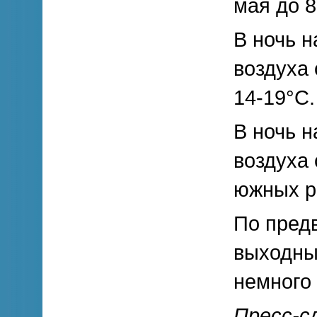
мая до 8
В ночь н
воздуха 
14-19°С.
В ночь н
воздуха 
южных р
По предв
выходны
немного
Пресс-с