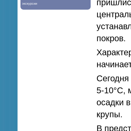
пришлись
экскурсии
централ
устанав
покров.
Характе
начинает
Сегодня 
5-10°С,
осадки в
крупы.
В предс