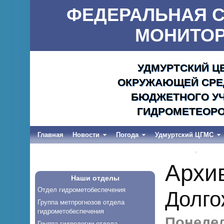
ФЕДЕРАЛЬНАЯ С
МОНИТОР
УДМУРТСКИЙ Ц
ОКРУЖАЮЩЕЙ СРЕД
БЮДЖЕТНОГО УЧ
ГИДРОМЕТЕОРО
Главная
Новости
Погода
Удмуртский ЦГМС
Весеннее половодье и дождевые паводки-2026
Архи
Наши отделы
Отдел гидрометобеспечения
Долго
Группа метпрогнозов отдела
гидрометобеспечения
Понедел
Группа гидрологии отдела