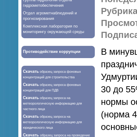
гидрометобеспечения
Рубрика
Отдел агрометнаблюдений и
прогнозирования
Просмо
Комплексная лаборатория по
мониторингу окружающей среды
Подписа
В минув
Противодействие коррупции
праздни
Скачать
образец запроса фоновых
Удмурти
концентраций для строительства
Скачать
образец запроса фоновых
30 до 5
концентраций для ПДВ
Скачать
образец запроса на
нормы о
метеорологическую информацию для
частного лица
(норма 4
Скачать
образец запроса на
метеорологическую информацию для
основны
юридического лица
Скачать
образец запроса на проведение