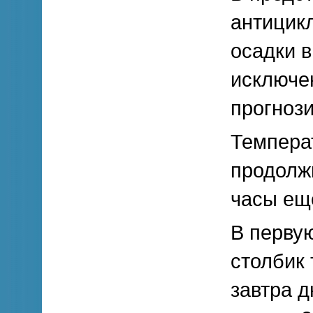
антицик
осадки в
исключе
прогнози
Темпера
продолж
часы ещ
В перву
столбик 
завтра д