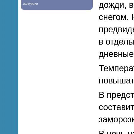
дожди, 
экскурсии
снегом.
предвидя
в отдель
дневные
Темпера
повышат
В предс
составит
заморозк
В ночь н