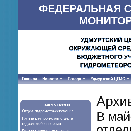
ФЕДЕРАЛЬНАЯ С
МОНИТОР
УДМУРТСКИЙ Ц
ОКРУЖАЮЩЕЙ СРЕД
БЮДЖЕТНОГО УЧ
ГИДРОМЕТЕОРО
Главная
Новости
Погода
Удмуртский ЦГМС
Весеннее половодье и дождевые паводки-2026
Архи
Наши отделы
Отдел гидрометобеспечения
В май
Группа метпрогнозов отдела
гидрометобеспечения
отдел
Группа гидрологии отдела