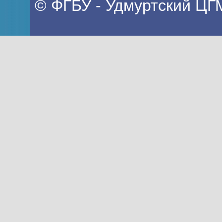
© ФГБУ - Удмуртский ЦГ