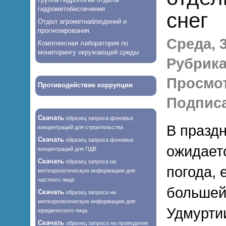
гидрометобеспечения
снег
Отдел агрометнаблюдений и
прогнозирования
Среда, 3
Комплексная лаборатория по
мониторингу окружающей среды
Рубрика
Просмо
Противодействие коррупции
Подписа
Скачать
образец запроса фоновых
В празд
концентраций для строительства
Скачать
образец запроса фоновых
ожидает
концентраций для ПДВ
Скачать
образец запроса на
погода, 
метеорологическую информацию для
частного лица
большей
Скачать
образец запроса на
метеорологическую информацию для
Удмурти
юридического лица
Скачать
образец запроса на проведение