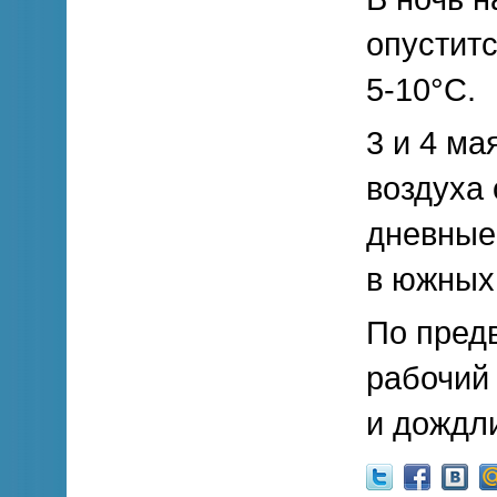
опуститс
5-10°С.
3 и 4 ма
воздуха 
дневные 
в южных
По пред
рабочий 
и дождл