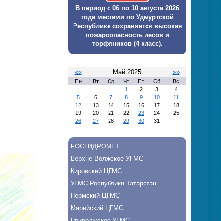
В период с 06 по 10 августа 2026
года местами по Удмуртской
Республике сохраняется высокая
пожароопасность лесов и
торфяников (4 класс).
««
Май 2025
»»
Пн
Вт
Ср
Чт
Пт
Сб
Вс
1
2
3
4
5
6
7
8
9
10
11
12
13
14
15
16
17
18
19
20
21
22
23
24
25
26
27
28
29
30
31
РОСГИДРОМЕТ
Верхне-Волжское УГМС
Кировский ЦГМС
УГМС Республики Татарстан
Пермский ЦГМС
Марийский ЦГМС
Приволжское УГМС