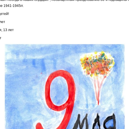
е 1941-1945гг.
етей!
лет
, 13 лет
т