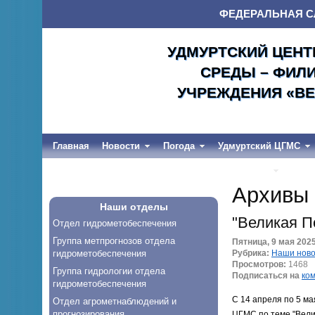
ФЕДЕРАЛЬНАЯ С
УДМУРТСКИЙ ЦЕНТ
СРЕДЫ – ФИЛ
УЧРЕЖДЕНИЯ «ВЕ
Главная
Новости
Погода
Удмуртский ЦГМС
Весеннее половодье и дождевые паводки-2026
Архивы
Наши отделы
"Великая П
Отдел гидрометобеспечения
Группа метпрогнозов отдела
Пятница, 9 мая 2025
гидрометобеспечения
Рубрика:
Наши ново
Просмотров:
1468
Группа гидрологии отдела
Подписаться на
ко
гидрометобеспечения
С 14 апреля по 5 ма
Отдел агрометнаблюдений и
прогнозирования
ЦГМС по теме "Вели