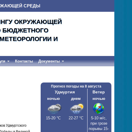
РУЖАЮЩЕЙ СРЕДЫ
ИНГУ ОКРУЖАЮЩЕЙ
О БЮДЖЕТНОГО
ОМЕТЕОРОЛОГИИ И
уги
Контакты
Документы
Прогноз погоды на
8 августа
Удмуртия
Ветер
ночью
днем
ночью
15-20
°С
22-27
°С
5-10 м/c,
при грозе
ков Удмуртского
порывы 15-
Победы в Великой