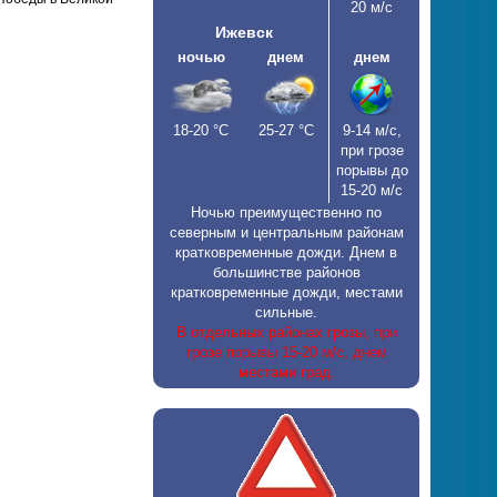
20 м/с
Ижевск
ночью
днем
днем
18-20
°С
25-27
°С
9-14 м/с,
при грозе
порывы до
15-20 м/с
Ночью преимущественно по
северным и центральным районам
кратковременные дожди. Днем в
большинстве районов
кратковременные дожди, местами
сильные.
В отдельных районах грозы, при
грозе порывы 15-20 м/с, днем
местами град.