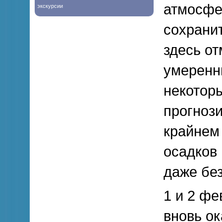
атмосфе
экскурсии
сохрани
здесь о
умеренны
некотор
прогнози
крайнем
осадков
даже без
1 и 2 фе
вновь о