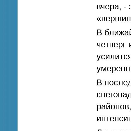
вчера, -
«вершин
В ближа
четверг 
усилитс
умеренн
В послед
снегопа
районов,
интенсив