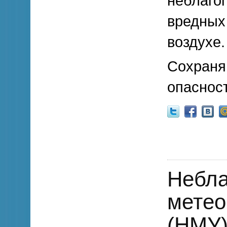
неблаго
вредных
воздухе.
Сохраня
опасност
Небла
метео
(НМУ