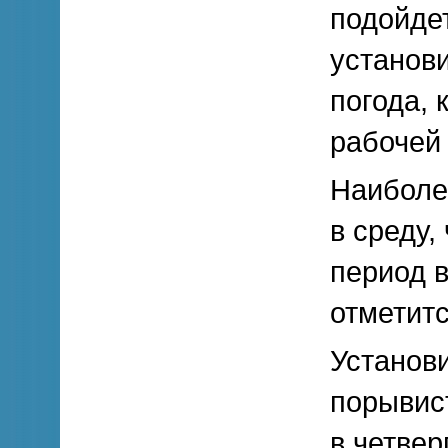
подойдет
установ
погода, 
рабочей
Наиболе
в среду,
период 
отметитс
Установи
порывист
в четверг