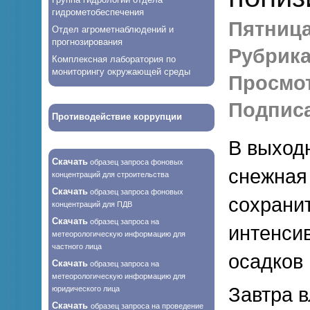
гидрометобеспечения
Пятница,
Отдел агрометнаблюдений и
прогнозирования
Рубрика
Комплексная лаборатория по
мониторингу окружающей среды
Просмо
Подписа
Противодействие коррупции
В выход
Скачать
образец запроса фоновых
снежная
концентраций для строительства
Скачать
образец запроса фоновых
сохранит
концентраций для ПДВ
Скачать
образец запроса на
интенси
метеорологическую информацию для
частного лица
осадков 
Скачать
образец запроса на
метеорологическую информацию для
Завтра 
юридического лица
Скачать
образец запроса на проведение