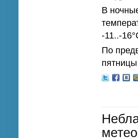
В ночные
темпера
-11..-16°
По предв
пятницы
Небла
метео