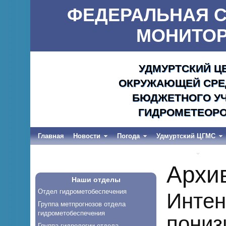
ФЕДЕРАЛЬНАЯ С
МОНИТОР
УДМУРТСКИЙ Ц
ОКРУЖАЮЩЕЙ СРЕД
БЮДЖЕТНОГО УЧ
ГИДРОМЕТЕОРО
Главная
Новости
Погода
Удмуртский ЦГМС
Весеннее половодье и дождевые паводки-2026
Архи
Наши отделы
Отдел гидрометобеспечения
Интен
Группа метпрогнозов отдела
гидрометобеспечения
пониз
Группа гидрологии отдела