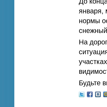
До конца
января,
нормы о
снежный
На доро
ситуация
участках
видимост
Будьте в