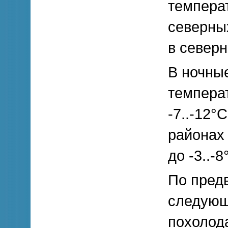
температ
северных
в северн
В ночны
темпера
-7..-12°
районах
до -3..-8
По предв
следующ
похолода