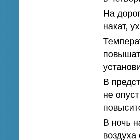
На доро
накат, у
Темпера
повышат
установ
В предс
не опуст
повыситс
В ночь н
воздуха 