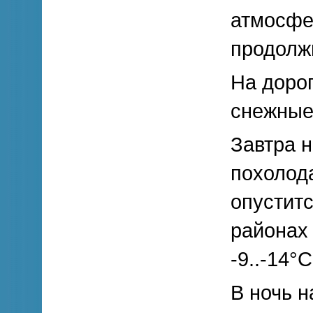
атмосфе
продолж
На доро
снежные
Завтра н
похолода
опуститс
районах 
-9..-14°
В ночь н