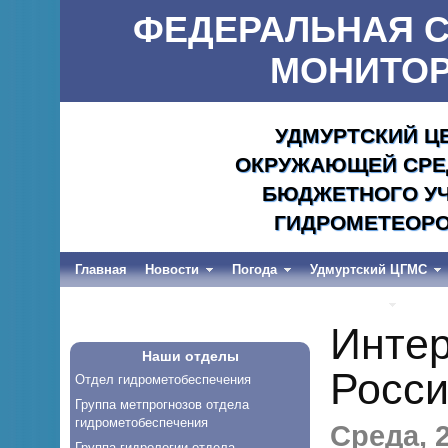
ФЕДЕРАЛЬНАЯ С
МОНИТОР
УДМУРТСКИЙ Ц
ОКРУЖАЮЩЕЙ СРЕД
БЮДЖЕТНОГО УЧ
ГИДРОМЕТЕОРО
Главная
Новости
Погода
Удмуртский ЦГМС
Весеннее половодье и дождевые паводки-2026
Интер
Наши отделы
Росси
Отдел гидрометобеспечения
Группа метпрогнозов отдела
гидрометобеспечения
Среда, 2
Группа гидрологии отдела