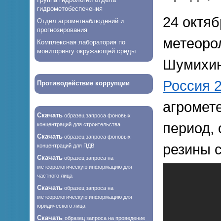
гидрометобеспечения
24 октяб
Отдел агрометнаблюдений и
прогнозирования
метеоро
Комплексная лаборатория по
мониторингу окружающей среды
Шумихин
Россия 
Противодействие коррупции
агромет
Скачать
образец запроса фоновых
период, 
концентраций для строительства
Скачать
образец запроса фоновых
резины с
концентраций для ПДВ
Скачать
образец запроса на
метеорологическую информацию для
частного лица
Скачать
образец запроса на
метеорологическую информацию для
юридического лица
Скачать
образец запроса на проведение