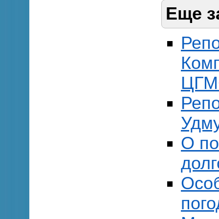
Еще з
Репо
Комп
ЦГМ
Репо
Удм
О по
долг
Осо
пог