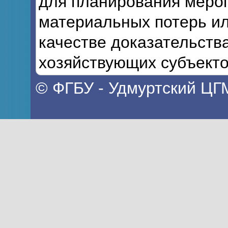
для планирования мероп
материальных потерь ил
качестве доказательств
хозяйствующих субъекто
© ФГБУ - Удмуртский ЦГ