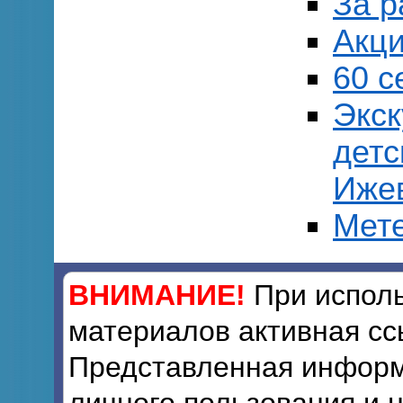
За р
Акци
60 с
Экск
детс
Иже
Мет
ВНИМАНИЕ!
При исполь
материалов активная сс
Представленная информ