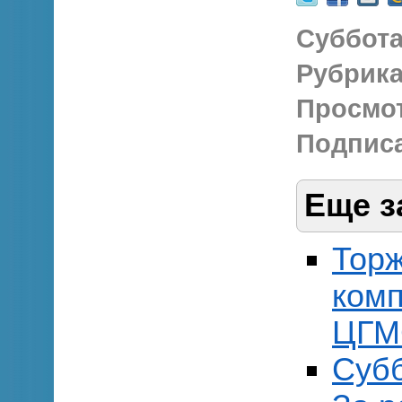
Суббота,
Рубрика
Просмо
Подписа
Еще з
Торж
комп
ЦГМ
Субб