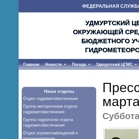
ФЕДЕРАЛЬНАЯ СЛУЖБ
УДМУРТСКИЙ Ц
ОКРУЖАЮЩЕЙ СРЕД
БЮДЖЕТНОГО УЧ
ГИДРОМЕТЕОРО
Главная
Новости
Погода
Удмуртский ЦГМС
Весеннее половодье и дождевые паводки-2026
Пресс
Наши отделы
март
Отдел гидрометобеспечения
Группа метпрогнозов отдела
гидрометобеспечения
Суббота,
Группа гидрологии отдела
гидрометобеспечения
Отдел агрометнаблюдений и
прогнозирования