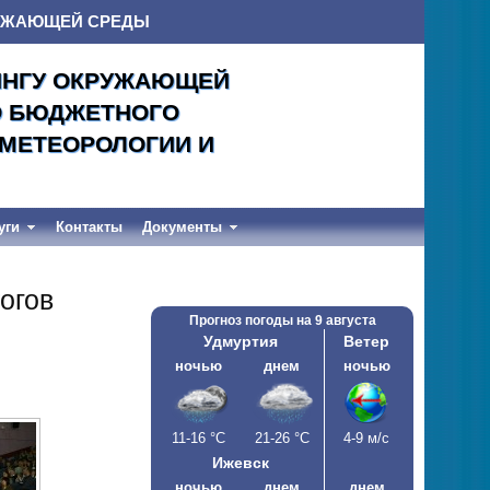
РУЖАЮЩЕЙ СРЕДЫ
ИНГУ ОКРУЖАЮЩЕЙ
О БЮДЖЕТНОГО
ОМЕТЕОРОЛОГИИ И
уги
Контакты
Документы
огов
Прогноз погоды на
9 августа
Удмуртия
Ветер
ночью
днем
ночью
11-16
°С
21-26
°С
4-9 м/с
Ижевск
ночью
днем
днем