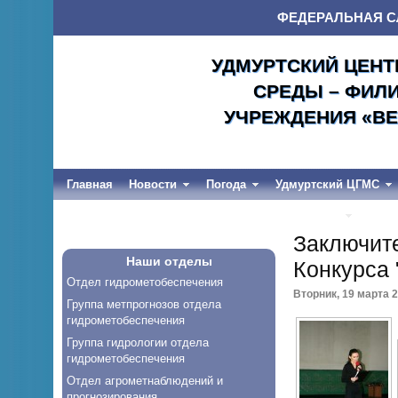
ФЕДЕРАЛЬНАЯ С
УДМУРТСКИЙ ЦЕНТ
СРЕДЫ – ФИЛ
УЧРЕЖДЕНИЯ «ВЕ
Главная
Новости
Погода
Удмуртский ЦГМС
Весеннее половодье и дождевые паводки-2026
Заключит
Наши отделы
Конкурса 
Отдел гидрометобеспечения
Вторник, 19 марта 2
Группа метпрогнозов отдела
гидрометобеспечения
Группа гидрологии отдела
гидрометобеспечения
Отдел агрометнаблюдений и
прогнозирования