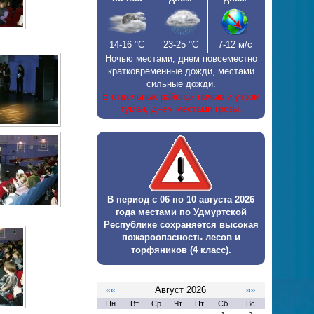
14-16
°С
23-25
°С
7-12 м/с
Ночью местами, днем повсеместно
кратковременные дожди, местами
сильные дожди.
В отдельных районах ночью и утром
туман, днем местами грозы.
В период с 06 по 10 августа 2026
года местами по Удмуртской
Республике сохраняется высокая
пожароопасность лесов и
торфяников (4 класс).
««
Август 2026
»»
Пн
Вт
Ср
Чт
Пт
Сб
Вс