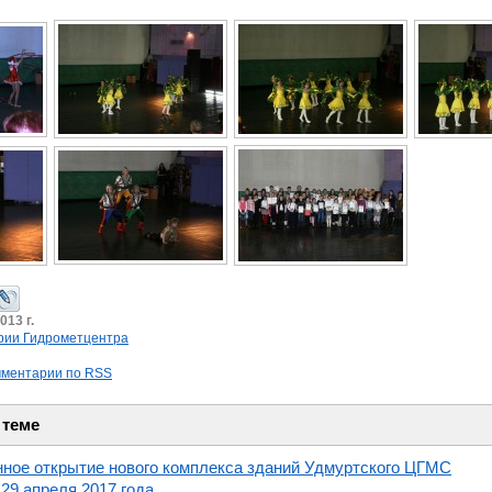
013 г.
рии Гидрометцентра
мментарии по RSS
 теме
ное открытие нового комплекса зданий Удмуртского ЦГМС
29 апреля 2017 года