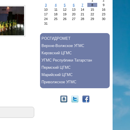
1
2
3
4
5
6
7
8
9
10
11
12
13
14
15
16
17
18
19
20
21
22
23
24
25
26
27
28
29
30
31
РОСГИДРОМЕТ
Верхне-Волжское УГМС
Кировский ЦГМС
УГМС Республики Татарстан
Пермский ЦГМС
Марийский ЦГМС
Приволжское УГМС