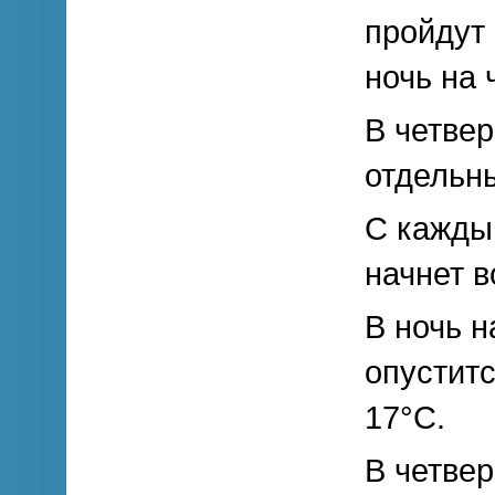
пройдут 
ночь на 
В четве
отдельн
С кажды
начнет в
В ночь н
опуститс
17°С.
В четвер