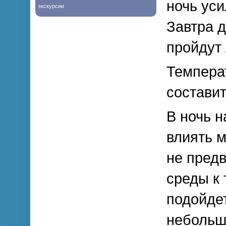
ночь уси
экскурсии
Завтра 
пройдут
Темпера
составит
В ночь н
влиять 
не предв
среды к 
подойдет
небольш