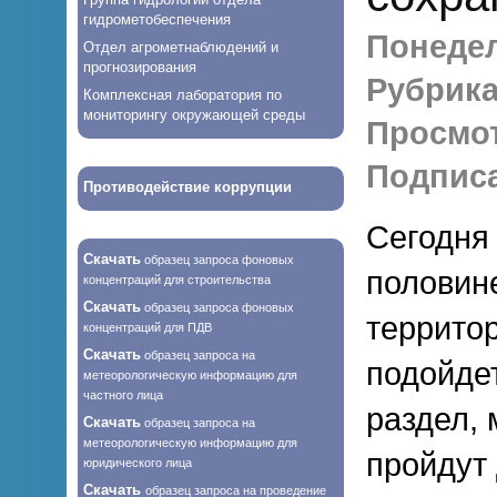
гидрометобеспечения
Понедел
Отдел агрометнаблюдений и
прогнозирования
Рубрика
Комплексная лаборатория по
мониторингу окружающей среды
Просмо
Подписа
Противодействие коррупции
Сегодня 
Скачать
образец запроса фоновых
половине
концентраций для строительства
Скачать
образец запроса фоновых
террито
концентраций для ПДВ
Скачать
образец запроса на
подойде
метеорологическую информацию для
частного лица
раздел,
Скачать
образец запроса на
метеорологическую информацию для
пройдут
юридического лица
Скачать
образец запроса на проведение