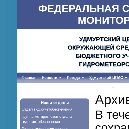
ФЕДЕРАЛЬНАЯ С
МОНИТОР
УДМУРТСКИЙ Ц
ОКРУЖАЮЩЕЙ СРЕД
БЮДЖЕТНОГО УЧ
ГИДРОМЕТЕОРО
Главная
Новости
Погода
Удмуртский ЦГМС
Весеннее половодье и дождевые паводки-2026
Архи
Наши отделы
Отдел гидрометобеспечения
В теч
Группа метпрогнозов отдела
гидрометобеспечения
сохра
Группа гидрологии отдела