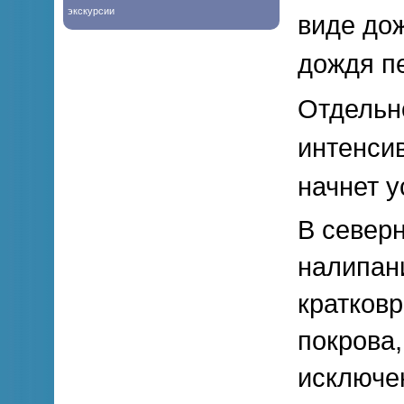
экскурсии
виде дож
дождя пе
Отдельно
интенсив
начнет у
В север
налипани
кратков
покрова,
исключе