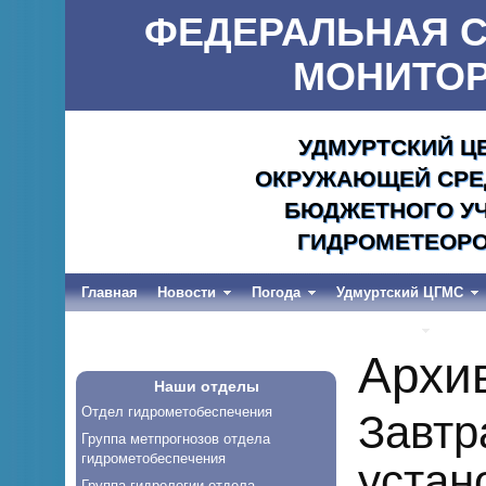
ФЕДЕРАЛЬНАЯ С
МОНИТОР
УДМУРТСКИЙ Ц
ОКРУЖАЮЩЕЙ СРЕД
БЮДЖЕТНОГО УЧ
ГИДРОМЕТЕОРО
Главная
Новости
Погода
Удмуртский ЦГМС
Весеннее половодье и дождевые паводки-2026
Архи
Наши отделы
Отдел гидрометобеспечения
Завтр
Группа метпрогнозов отдела
гидрометобеспечения
устан
Группа гидрологии отдела