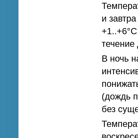
Темпера
и завтра
+1..+6°С
течение 
В ночь н
интенси
понижат
(дождь п
без сущ
Темпера
воскресе