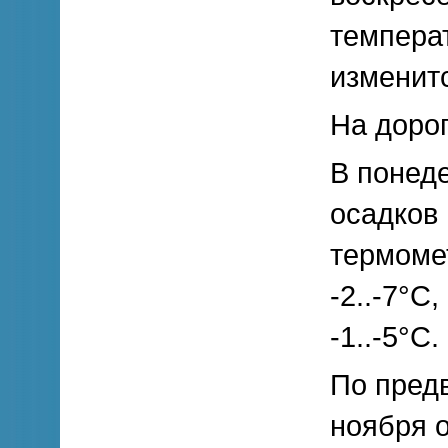
темпера
изменит
На дорог
В понед
осадков 
термоме
-2..-7°С
-1..-5°С.
По предв
ноября 