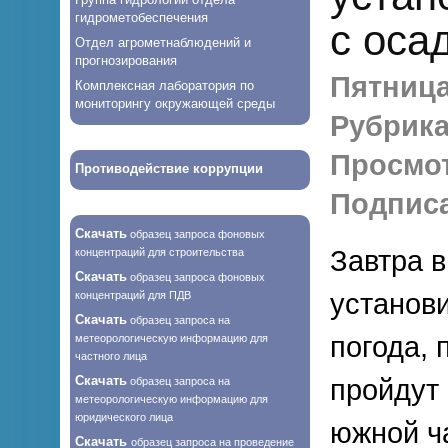
гидрометобеспечения
с оса
Отдел агрометнаблюдений и
прогнозирования
Пятница,
Комплексная лаборатория по
мониторингу окружающей среды
Рубрика
Просмо
Противодействие коррупции
Подписа
Скачать
образец запроса фоновых
Завтра 
концентраций для строительства
Скачать
образец запроса фоновых
установ
концентраций для ПДВ
Скачать
образец запроса на
погода, 
метеорологическую информацию для
частного лица
Скачать
пройдут 
образец запроса на
метеорологическую информацию для
юридического лица
южной ч
Скачать
образец запроса на проведение