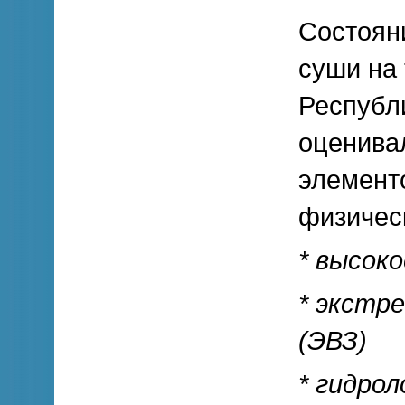
Состоян
суши на
Республи
оценива
элемент
физичес
* высоко
* экстр
(ЭВЗ)
* гидрол