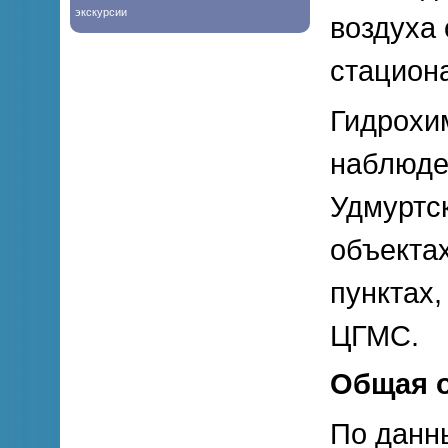
экскурсии
воздуха
стацион
Гидрохи
наблюде
Удмуртс
объектах
пунктах,
ЦГМС.
Общая о
По данн