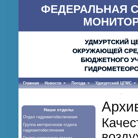
ФЕДЕРАЛЬНАЯ С
МОНИТОР
УДМУРТСКИЙ Ц
ОКРУЖАЮЩЕЙ СРЕД
БЮДЖЕТНОГО УЧ
ГИДРОМЕТЕОРО
Главная
Новости
Погода
Удмуртский ЦГМС
Весеннее половодье и дождевые паводки-2026
Архи
Наши отделы
Отдел гидрометобеспечения
Качес
Группа метпрогнозов отдела
гидрометобеспечения
возду
Группа гидрологии отдела