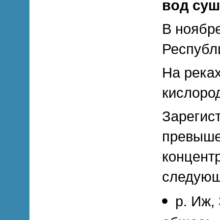
вод су
В ноябре
Республи
На река
кислоро
Зарегис
превыше
концент
следующ
р. Иж,