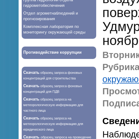
гидрометобеспечения
повер
Отдел агрометнаблюдений и
прогнозирования
Удмур
Комплексная лаборатория по
мониторингу окружающей среды
ноябр
Противодействие коррупции
Вторник,
Рубрика
Скачать
образец запроса фоновых
окружаю
концентраций для строительства
Скачать
образец запроса фоновых
Просмо
концентраций для ПДВ
Скачать
образец запроса на
Подписа
метеорологическую информацию для
частного лица
Скачать
Сведени
образец запроса на
метеорологическую информацию для
юридического лица
Наблюде
Скачать
образец запроса на проведение