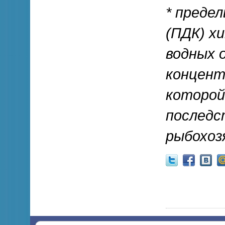
* преде
(ПДК) х
водных 
концент
которой
последс
рыбохоз