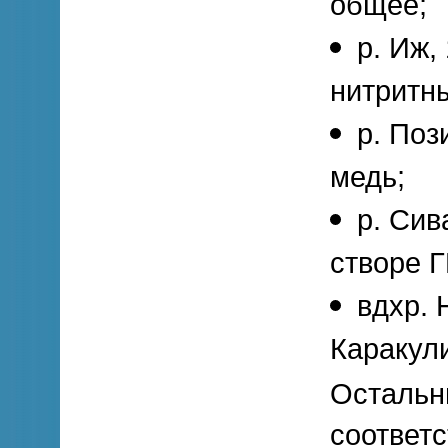
общее;
р. Иж,
нитритн
р. Поз
медь;
р. Сив
створе Г
вдхр. 
Каракул
Остальн
соответ