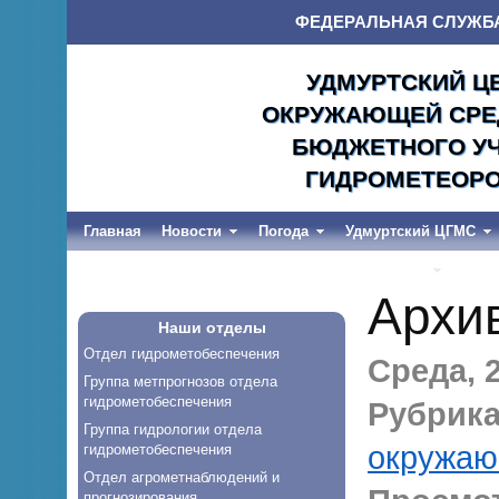
ФЕДЕРАЛЬНАЯ СЛУЖБ
УДМУРТСКИЙ Ц
ОКРУЖАЮЩЕЙ СРЕД
БЮДЖЕТНОГО УЧ
ГИДРОМЕТЕОРО
Главная
Новости
Погода
Удмуртский ЦГМС
Весеннее половодье и дождевые паводки-2026
Архи
Наши отделы
Отдел гидрометобеспечения
Среда, 2
Группа метпрогнозов отдела
гидрометобеспечения
Рубрика
Группа гидрологии отдела
окружаю
гидрометобеспечения
Отдел агрометнаблюдений и
прогнозирования