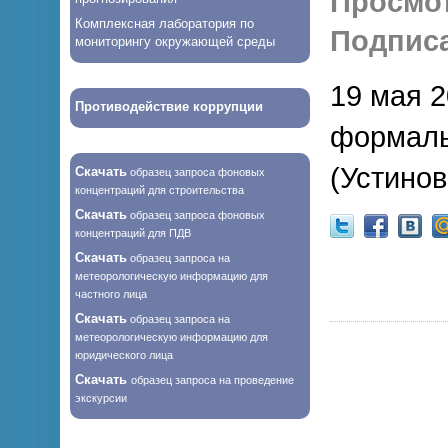
Просмо
Комплексная лаборатория по
Подписа
мониторингу окружающей среды
19 мая 2
Противодействие коррупции
формаль
(Устино
Скачать
образец запроса фоновых
концентраций для строительства
Скачать
образец запроса фоновых
концентраций для ПДВ
Скачать
образец запроса на
метеорологическую информацию для
частного лица
Скачать
образец запроса на
метеорологическую информацию для
юридического лица
Скачать
образец запроса на проведение
экскурсии