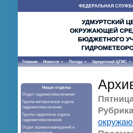
ФЕДЕРАЛЬНАЯ СЛУЖБ
УДМУРТСКИЙ Ц
ОКРУЖАЮЩЕЙ СРЕД
БЮДЖЕТНОГО УЧ
ГИДРОМЕТЕОРО
Главная
Новости
Погода
Удмуртский ЦГМС
Весеннее половодье и дождевые паводки-2026
Архи
Наши отделы
Отдел гидрометобеспечения
Пятница,
Группа метпрогнозов отдела
гидрометобеспечения
Рубрика
Группа гидрологии отдела
окружаю
гидрометобеспечения
Отдел агрометнаблюдений и
прогнозирования