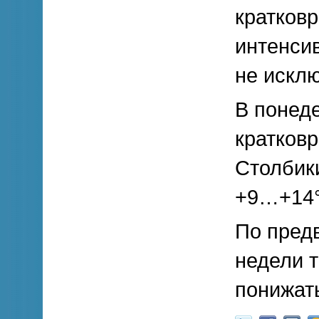
кратков
интенси
не искл
В понеде
кратков
Столбик
+9…+14°
По предв
недели 
понижат