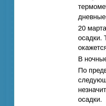
термомет
дневные 
20 март
осадки.
окажется
В ночные
По предв
следующ
незначит
осадки.