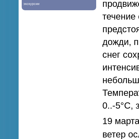
продвиже
экскурсии
течение 
предсто
дожди, п
снег сох
интенси
небольшо
Темпера
0..-5°С,
19 марта
ветер ос