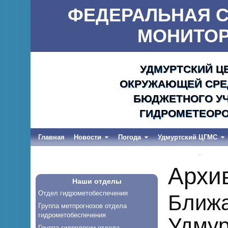
ФЕДЕРАЛЬНАЯ С
МОНИТОР
УДМУРТСКИЙ Ц
ОКРУЖАЮЩЕЙ СРЕД
БЮДЖЕТНОГО УЧ
ГИДРОМЕТЕОРО
Главная
Новости
Погода
Удмуртский ЦГМС
Весеннее половодье и дождевые паводки-2026
Архи
Наши отделы
Отдел гидрометобеспечения
Ближа
Группа метпрогнозов отдела
гидрометобеспечения
Удмур
Группа гидрологии отдела