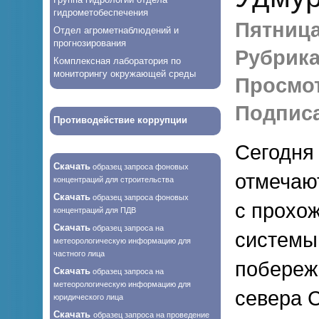
гидрометобеспечения
Пятница,
Отдел агрометнаблюдений и
прогнозирования
Рубрика
Комплексная лаборатория по
мониторингу окружающей среды
Просмо
Подписа
Противодействие коррупции
Сегодня
Скачать
образец запроса фоновых
отмечаю
концентраций для строительства
Скачать
образец запроса фоновых
с прохо
концентраций для ПДВ
Скачать
образец запроса на
системы
метеорологическую информацию для
частного лица
побереж
Скачать
образец запроса на
метеорологическую информацию для
севера 
юридического лица
Скачать
образец запроса на проведение