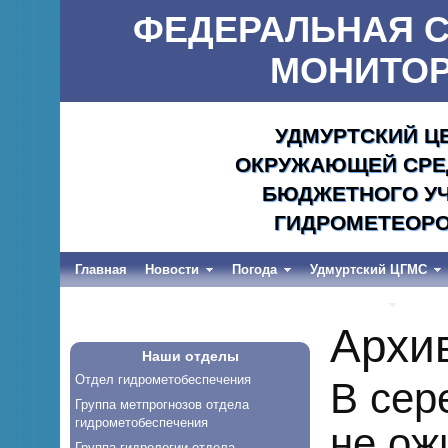
ФЕДЕРАЛЬНАЯ С
МОНИТОР
УДМУРТСКИЙ Ц
ОКРУЖАЮЩЕЙ СРЕД
БЮДЖЕТНОГО УЧ
ГИДРОМЕТЕОРО
Главная
Новости
Погода
Удмуртский ЦГМС
Весеннее половодье и дождевые паводки-2026
Архи
Наши отделы
Отдел гидрометобеспечения
В сер
Группа метпрогнозов отдела
гидрометобеспечения
не ож
Группа гидрологии отдела