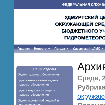
ФЕДЕРАЛЬНАЯ СЛУЖБ
УДМУРТСКИЙ Ц
ОКРУЖАЮЩЕЙ СРЕД
БЮДЖЕТНОГО УЧ
ГИДРОМЕТЕОРО
Главная
Новости
Погода
Удмуртский ЦГМС
Весеннее половодье и дождевые паводки-2026
Архи
Наши отделы
Отдел гидрометобеспечения
Среда, 2
Группа метпрогнозов отдела
гидрометобеспечения
Рубрика
Группа гидрологии отдела
окружаю
гидрометобеспечения
Отдел агрометнаблюдений и
прогнозирования