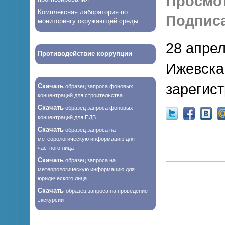
Просмо
Комплексная лаборатория по
Подписа
мониторингу окружающей среды
28 апрел
Противодействие коррупции
Ижевска
зарегис
Скачать
образец запроса фоновых
концентраций для строительства
Скачать
образец запроса фоновых
концентраций для ПДВ
Скачать
образец запроса на
метеорологическую информацию для
частного лица
Скачать
образец запроса на
метеорологическую информацию для
юридического лица
Скачать
образец запроса на проведение
экскурсии