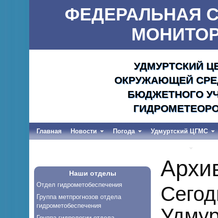
ФЕДЕРАЛЬНАЯ С
МОНИТОР
УДМУРТСКИЙ Ц
ОКРУЖАЮЩЕЙ СРЕД
БЮДЖЕТНОГО УЧ
ГИДРОМЕТЕОРО
Главная
Новости
Погода
Удмуртский ЦГМС
Весеннее половодье и дождевые паводки-2026
Архи
Наши отделы
Отдел гидрометобеспечения
Сегод
Группа метпрогнозов отдела
гидрометобеспечения
Удмур
Группа гидрологии отдела