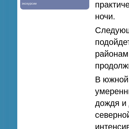
практич
экскурсии
ночи.
Следующ
подойде
районам
продолж
В южной
умеренн
дождя и
северно
интенси