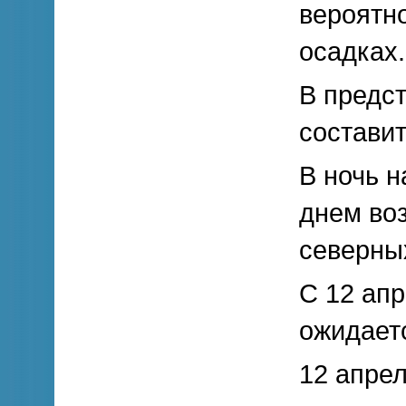
вероятн
осадках.
В предс
составит
В ночь н
днем воз
северных
С 12 ап
ожидаетс
12 апрел