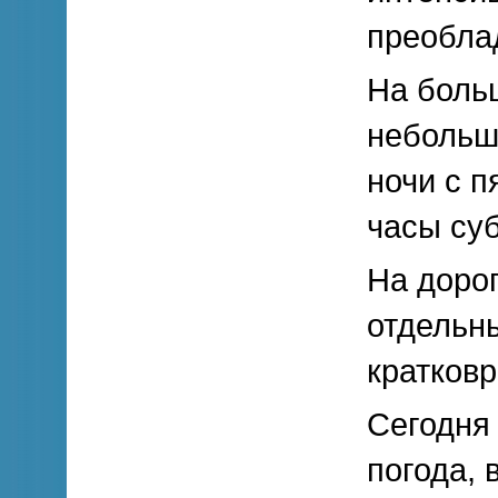
преобла
На боль
небольш
ночи с п
часы су
На дорог
отдельн
кратков
Сегодня 
погода, 