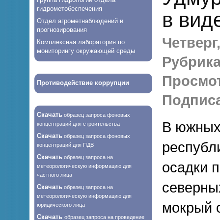
гидрометобеспечения
в вид
Отдел агрометнаблюдений и
прогнозирования
Четверг,
Комплексная лаборатория по
мониторингу окружающей среды
Рубрика
Просмо
Противодействие коррупции
Подписа
Скачать
образец запроса фоновых
В южных
концентраций для строительства
Скачать
образец запроса фоновых
республ
концентраций для ПДВ
Скачать
образец запроса на
осадки п
метеорологическую информацию для
частного лица
северны
Скачать
образец запроса на
метеорологическую информацию для
мокрый 
юридического лица
Скачать
образец запроса на проведение